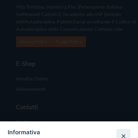
Vita Trentina, tramite la Fisc (Federazione Italiana
Settimanali Cattolici), ha aderito allo IAP (Istituto
dell'Autodisciplina Pubblicitaria) accettando il Codice di
Autodisciplina della Comunicazione Commerciale
Privacy Policy
Cookie Policy
E-Shop
Vendita Online
Abbonamenti
Contatti
Chi Siamo
Informativa
Redazione