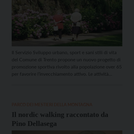
Il Servizio Sviluppo urbano, sport e sani stili di vita
del Comune di Trento propone un nuovo progetto di
promozione sportiva rivolto alla popolazione over 65
per favorire l’invecchiamento attivo. Le attività
cominceranno a fine settembre e prevedono incontri
di ginnastica dolce in alcuni impianti sportivi
comunali e di nordic walking sui percorsi realizzati
dall’Azienda […]
PARCO DEI MESTIERI DELLA MONTAGNA
Il nordic walking raccontato da
Pino Dellasega