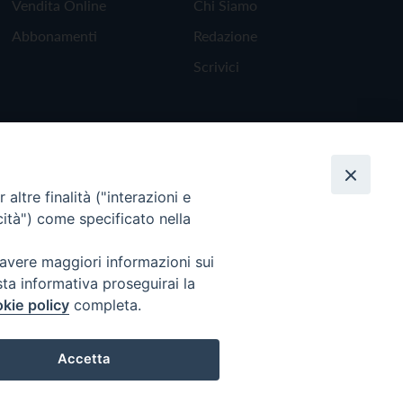
Vendita Online
Chi Siamo
Abbonamenti
Redazione
Scrivici
altre finalità ("interazioni e
cità") come specificato nella
 avere maggiori informazioni sui
sta informativa proseguirai la
kie policy
completa.
Torna all'inizio
Accetta