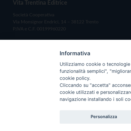
Vita Trentina Editrice
Società Cooperativa
Via Monsignor Endrici, 14 – 38122 Trento
P.IVA e C.F. 00199960220
Informativa
Utilizziamo cookie o tecnologie s
funzionalità semplici", "miglior
cookie policy.
Cliccando su "accetta" acconsent
Copyright © 2019 - Tutti i diritti riservati - Vita
cookie utilizzati e personalizza
navigazione installando i soli co
Privacy Policy
Personalizza