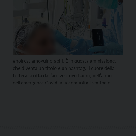
#noirestiamovulnerabili. È in questa ammissione,
che diventa un titolo e un hashtag, il cuore della
Lettera scritta dall’arcivescovo Lauro, nell’anno
dell’emergenza Covid, alla comunità trentina e
diffusa, come da tradizione, in occasione della festa
del patrono San Vigilio. Quinta Lettera dall’inizio
dell’episcopato di mons. Lauro Tisi, sarà allegata
domani, giovedì 25 giugno, al nostro settimanale […]