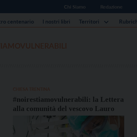
Chi Siamo
Redazione
stro centenario
I nostri libri
Territori
Rubric
TIAMOVULNERABILI
CHIESA TRENTINA
#noirestiamovulnerabili: la Lettera
alla comunità del vescovo Lauro