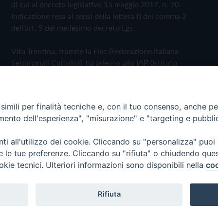
di cui al decreto legislativo 15 maggio 2017, n. 70.
Indicazione resa ai sensi della lettera f) del comma 2
dell'art. 5 del medesimo decreto Lgs.
Vita Trentina, tramite la Fisc (Federazione Italiana
Settimanali Cattolici), ha aderito allo IAP (Istituto
dell'Autodisciplina Pubblicitaria) accettando il Codice di
Autodisciplina della Comunicazione Commerciale
imili per finalità tecniche e, con il tuo consenso, anche per 
Privacy Policy
Cookie Policy
amento dell'esperienza", "misurazione" e "targeting e pubbli
i all'utilizzo dei cookie. Cliccando su "personalizza" puoi
 Trentina Editrice
re le tue preferenze. Cliccando su "rifiuta" o chiudendo que
okie tecnici. Ulteriori informazioni sono disponibili nella
coo
Rifiuta