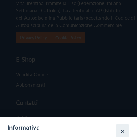
Vita Trentina, tramite la Fisc (Federazione Italiana
Settimanali Cattolici), ha aderito allo IAP (Istituto
dell'Autodisciplina Pubblicitaria) accettando il Codice di
Autodisciplina della Comunicazione Commerciale
Privacy Policy
Cookie Policy
E-Shop
Vendita Online
Abbonamenti
Contatti
Chi Siamo
Informativa
Redazione