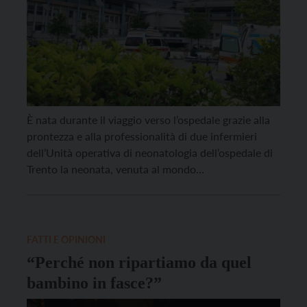
È nata durante il viaggio verso l’ospedale grazie alla
prontezza e alla professionalità di due infermieri
dell’Unità operativa di neonatologia dell’ospedale di
Trento la neonata, venuta al mondo
precipitosamente nel primo pomeriggio di oggi,
lungo la statale della Fricca. La famiglia stava
percorrendo la strada per raggiungere l’ospedale
Santa Chiara di Trento quando la piccola ha […]
FATTI E OPINIONI
“Perché non ripartiamo da quel
bambino in fasce?”