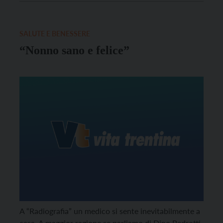
per tre mesi è stata “coccolata” da decine e decine
[…]
SALUTE E BENESSERE
“Nonno sano e felice”
A “Radiografia” un medico si sente inevitabilmente a
casa. A maggior ragione se parliamo di Dino Pedrotti,