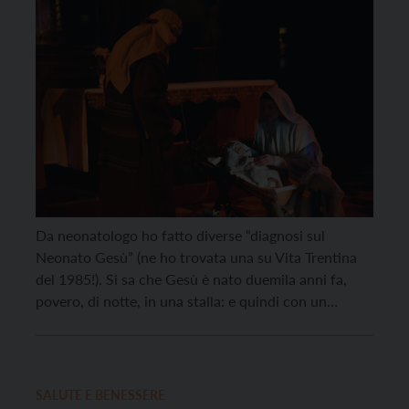
Da neonatologo ho fatto diverse “diagnosi sul
Neonato Gesù” (ne ho trovata una su Vita Trentina
del 1985!). Si sa che Gesù è nato duemila anni fa,
povero, di notte, in una stalla: e quindi con un
altissimo rischio di morire. Quello che non ho mai
capito è che lui, in tutti i presepi, è […]
SALUTE E BENESSERE