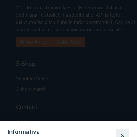
Vita Trentina, tramite la Fisc (Federazione Italiana
Settimanali Cattolici), ha aderito allo IAP (Istituto
dell'Autodisciplina Pubblicitaria) accettando il Codice di
Autodisciplina della Comunicazione Commerciale
Privacy Policy
Cookie Policy
E-Shop
Vendita Online
Abbonamenti
Contatti
Chi Siamo
Informativa
Redazione