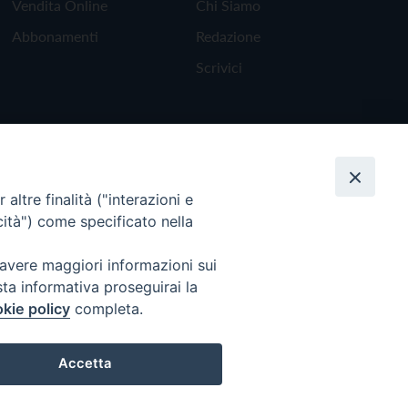
Vendita Online
Chi Siamo
Abbonamenti
Redazione
Scrivici
altre finalità ("interazioni e
cità") come specificato nella
 avere maggiori informazioni sui
sta informativa proseguirai la
kie policy
completa.
Torna all'inizio
Accetta