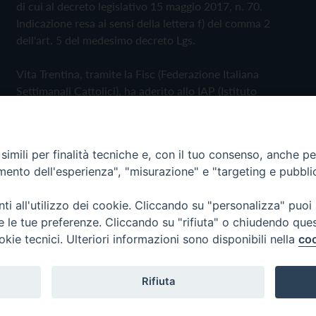
di cui al decreto legislativo 15 maggio 2017, n. 70.
Indicazione resa ai sensi della lettera f) del comma 2
dell'art. 5 del medesimo decreto Lgs.
Vita Trentina, tramite la Fisc (Federazione Italiana
Settimanali Cattolici), ha aderito allo IAP (Istituto
dell'Autodisciplina Pubblicitaria) accettando il Codice di
Autodisciplina della Comunicazione Commerciale
imili per finalità tecniche e, con il tuo consenso, anche per 
Privacy Policy
Cookie Policy
amento dell'esperienza", "misurazione" e "targeting e pubbli
i all'utilizzo dei cookie. Cliccando su "personalizza" puoi
 Trentina Editrice
re le tue preferenze. Cliccando su "rifiuta" o chiudendo que
okie tecnici. Ulteriori informazioni sono disponibili nella
coo
Rifiuta