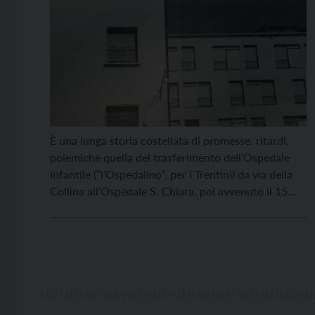
È una lunga storia costellata di promesse, ritardi,
polemiche quella del trasferimento dell’Ospedale
infantile (“l’Ospedalino”, per i Trentini) da via della
Collina all’Ospedale S. Chiara, poi avvenuto il 15
giugno 1991. “Era un sabato”, ricorda il dottor Dino
Pedrotti, neonatologo, primario “storico” del Centro
neonatale, che di quel trasferimento fu un acceso e
instancabile fautore. […]