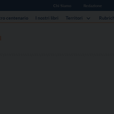
Chi Siamo
Redazione
stro centenario
I nostri libri
Territori
Rubric
I