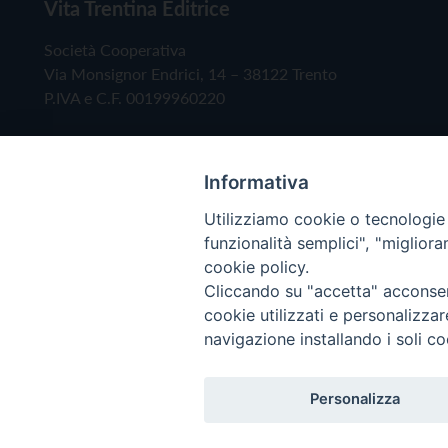
Vita Trentina Editrice
Società Cooperativa
Via Monsignor Endrici, 14 – 38122 Trento
P.IVA e C.F. 00199960220
Informativa
Utilizziamo cookie o tecnologie s
funzionalità semplici", "miglior
cookie policy.
Cliccando su "accetta" acconsent
Copyright © 2019 - Tutti i diritti riservati - Vita
cookie utilizzati e personalizza
navigazione installando i soli co
Privacy Policy
Personalizza