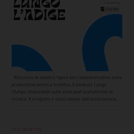
Racconta le quattro figure più rappresentative della
produzione poetica trentina, il podcast Lungo
l’Adige, disponibile sulle principali piattaforme di
musica. Il progetto è stato ideato dall’associazione
Trento Poetry Slam, da anni attiva sul territorio nella
promozione della poesia come motore di sviluppo
socio-culturale. Grazie al finanziamento della
Fondazione Caritro e la collaborazione di
VITE TRENTINE