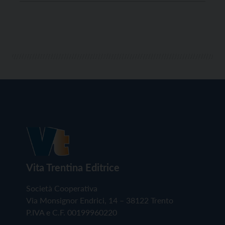
influenzerà tutta la sua vita negli anni a venire, una
poliomielite che le colpisce gambe […]
Vita Trentina Editrice
Società Cooperativa
Via Monsignor Endrici, 14 – 38122 Trento
P.IVA e C.F. 00199960220