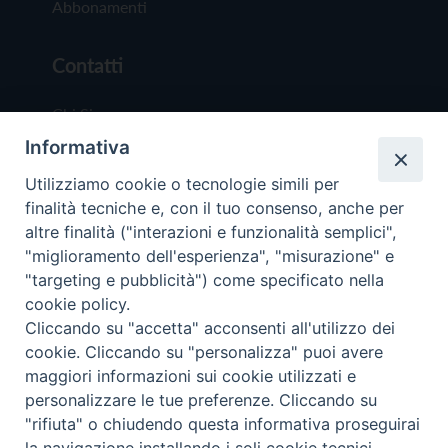
Abbonamenti
Contatti
Chi Siamo
Informativa
Redazione
Scrivici
Utilizziamo cookie o tecnologie simili per
finalità tecniche e, con il tuo consenso, anche per
altre finalità ("interazioni e funzionalità semplici",
"miglioramento dell'esperienza", "misurazione" e
"targeting e pubblicità") come specificato nella
cookie policy.
Copyright © 2019 - Tutti i diritti riservati - Vit
Cliccando su "accetta" acconsenti all'utilizzo dei
Trentina Editrice
cookie. Cliccando su "personalizza" puoi avere
maggiori informazioni sui cookie utilizzati e
Privacy Policy
personalizzare le tue preferenze. Cliccando su
Torna all'inizi
"rifiuta" o chiudendo questa informativa proseguirai