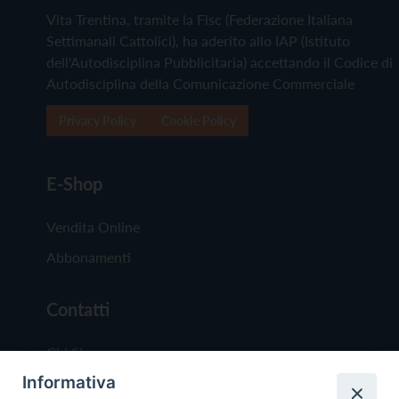
Vita Trentina, tramite la Fisc (Federazione Italiana
Settimanali Cattolici), ha aderito allo IAP (Istituto
dell'Autodisciplina Pubblicitaria) accettando il Codice di
Autodisciplina della Comunicazione Commerciale
Privacy Policy
Cookie Policy
E-Shop
Vendita Online
Abbonamenti
Contatti
Chi Siamo
Informativa
Redazione