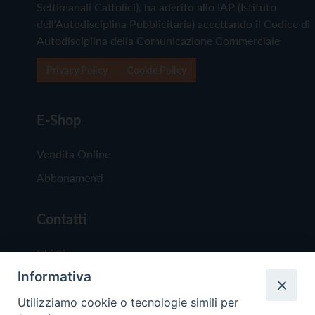
Settimanali Cattolici), ha aderito allo IAP (Istituto
dell'Autodisciplina Pubblicitaria) accettando il Codice di
Autodisciplina della Comunicazione Commerciale
Privacy Policy
Cookie Policy
E-Shop
Vendita Online
Abbonamenti
Contatti
Chi Siamo
Informativa
Redazione
Scrivici
Utilizziamo cookie o tecnologie simili per