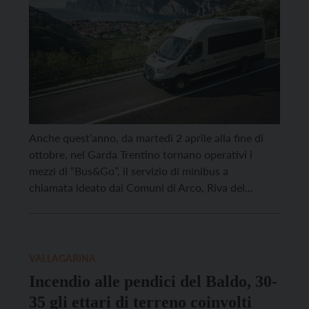
Anche quest’anno, da martedì 2 aprile alla fine di
ottobre, nel Garda Trentino tornano operativi i
mezzi di “Bus&Go”, il servizio di minibus a
chiamata ideato dai Comuni di Arco, Riva del
Garda e Nago-Torbole, in collaborazione
con Trentino Trasporti e Garda Dolomiti Azienda per
il Turismo S.p.A., per consentire ad ospiti e residenti
dei comuni coinvolti di spostarsi all’interno del
VALLAGARINA
territorio senz’auto ma all’insegna […]
Incendio alle pendici del Baldo, 30-
35 gli ettari di terreno coinvolti