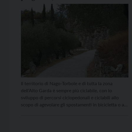
Il territorio di Nago-Torbole e di tutta la zona
dell’Alto Garda è sempre più ciclabile, con lo
sviluppo di percorsi ciclopedonali e ciclabili allo
scopo di agevolare gli spostamenti in bicicletta o a
piedi per cittadini e turisti. La giunta comunale di
Nago-Torbole ha affidato l’incarico per la
progettazione preliminare di un percorso