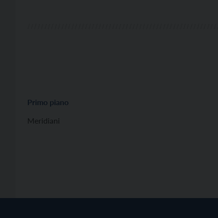
ciclopedonale in via […]
Primo piano
Meridiani