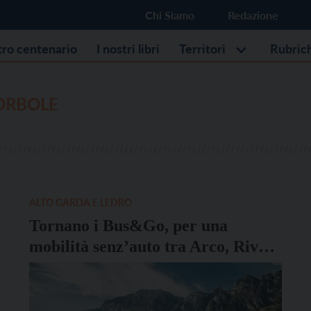
Chi Siamo
Redazione
stro centenario
I nostri libri
Territori
Rubric
ORBOLE
ALTO GARDA E LEDRO
Tornano i Bus&Go, per una
mobilità senz’auto tra Arco, Riva
del Garda e Nago-Torbole