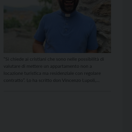
“Si chiede ai cristiani che sono nelle possibilità di
valutare di mettere un appartamento non a
locazione turistica ma residenziale con regolare
contratto”. Lo ha scritto don Vincenzo Lupoli,
parroco di Nago-Torbole, sul bollettino
parrocchiale. Un problema noto, quello della
difficoltà, per le famiglie e le persone che abitano
nell’Alto Garda, di trovare una casa […]