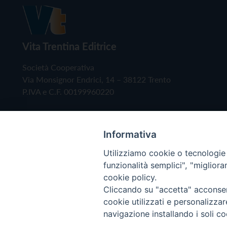
Vita Trentina Editrice
Società Cooperativa
Via Monsignor Endrici, 14 – 38122 Trento
P.IVA e C.F. 00199960220
Informativa
Utilizziamo cookie o tecnologie s
funzionalità semplici", "miglior
cookie policy.
Cliccando su "accetta" acconsent
Copyright © 2019 - Tutti i diritti riservati - Vita
cookie utilizzati e personalizza
navigazione installando i soli co
Privacy Policy