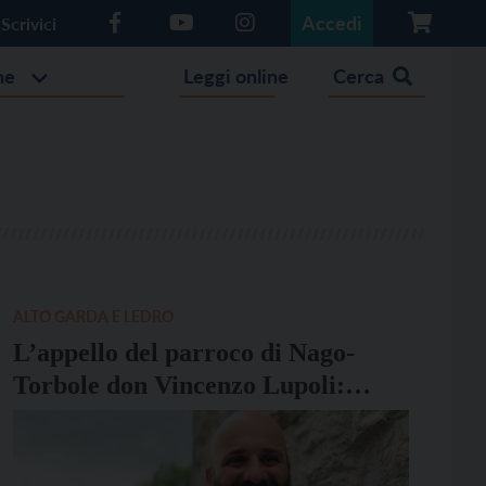
Accedi
Scrivici
he
Leggi online
Cerca
ALTO GARDA E LEDRO
L’appello del parroco di Nago-
Torbole don Vincenzo Lupoli:
“Affittate ai residenti”