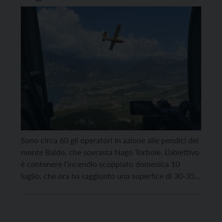
Sono circa 60 gli operatori in azione alle pendici del
monte Baldo, che sovrasta Nago Torbole. L’obiettivo
è contenere l’incendio scoppiato domenica 10
luglio, che ora ha raggiunto una superfice di 30-35
ettari. Vigili del fuoco volontari, Nucleo elicotteri
del Corpo permanente, Corpo forestale del Trentino
e Nuvola come supporto: questi i nuclei impegnati