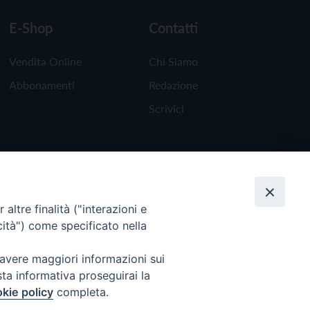
E-Shop
Contatti
Vendita Online
Chi Siamo
Abbonamenti
Redazione
Scrivici
altre finalità ("interazioni e
cità") come specificato nella
 avere maggiori informazioni sui
sta informativa proseguirai la
kie policy
completa.