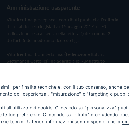
Amministrazione trasparente
Vita Trentina percepisce i contributi pubblici all'editoria
di cui al decreto legislativo 15 maggio 2017, n. 70.
Indicazione resa ai sensi della lettera f) del comma 2
dell'art. 5 del medesimo decreto Lgs.
Vita Trentina, tramite la Fisc (Federazione Italiana
Settimanali Cattolici), ha aderito allo IAP (Istituto
dell'Autodisciplina Pubblicitaria) accettando il Codice di
Autodisciplina della Comunicazione Commerciale
imili per finalità tecniche e, con il tuo consenso, anche per 
Privacy Policy
Cookie Policy
amento dell'esperienza", "misurazione" e "targeting e pubbli
i all'utilizzo dei cookie. Cliccando su "personalizza" puoi
 Trentina Editrice
re le tue preferenze. Cliccando su "rifiuta" o chiudendo que
okie tecnici. Ulteriori informazioni sono disponibili nella
coo