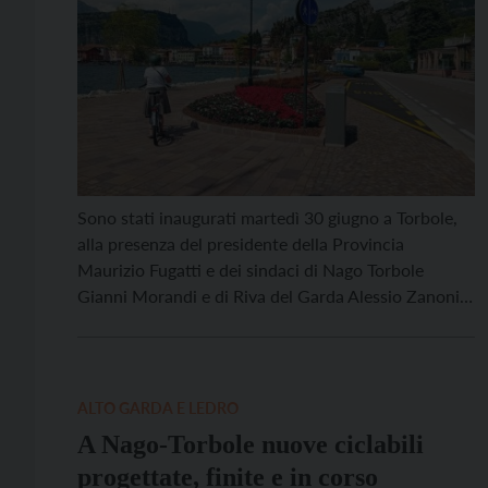
Sono stati inaugurati martedì 30 giugno a Torbole,
alla presenza del presidente della Provincia
Maurizio Fugatti e dei sindaci di Nago Torbole
Gianni Morandi e di Riva del Garda Alessio Zanoni,
due ulteriori tratti della Ciclovia del Garda, dalla
lunghezza di due chilometri e mezzo complessivi. Il
progetto si inserisce nel più ampio piano di […]
ALTO GARDA E LEDRO
A Nago-Torbole nuove ciclabili
progettate, finite e in corso