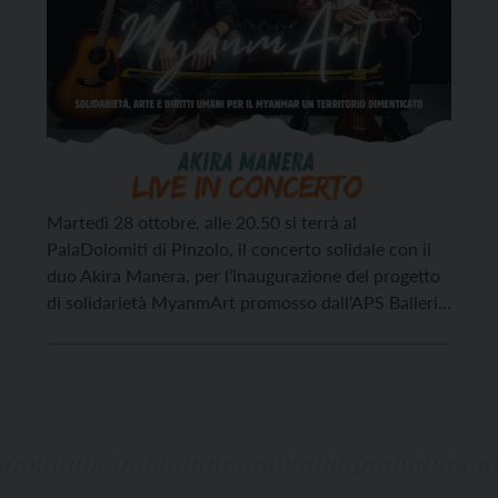
Martedì 28 ottobre, alle 20.50 si terrà al
PalaDolomiti di Pinzolo, il concerto solidale con il
duo Akira Manera, per l’inaugurazione del progetto
di solidarietà MyanmArt promosso dall’APS Ballerio
Ets. Un duo acustico con un’identità che fonde
sonorità World, strumenti etnici (Udu Drum,
Djembé, Ukulele…) e influenze Pop/Soul
internazionali. Il repertorio spazia da Stevie […]