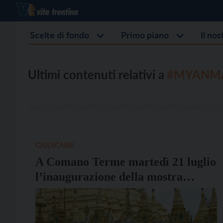
Scelte di fondo
Primo piano
Il no
Ultimi contenuti relativi a
#MYANM
GIUDICARIE
A Comano Terme martedì 21 luglio
l’inaugurazione della mostra
“Myanmar. Popoli, diritti, conflitti
dimenticati”