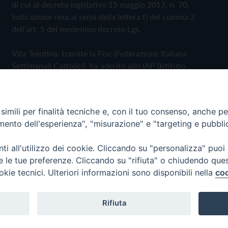
di cui al decreto legislativo 15 maggio 2017, n. 70.
Indicazione resa ai sensi della lettera f) del comma 2
dell'art. 5 del medesimo decreto Lgs.
Vita Trentina, tramite la Fisc (Federazione Italiana
Settimanali Cattolici), ha aderito allo IAP (Istituto
dell'Autodisciplina Pubblicitaria) accettando il Codice di
Autodisciplina della Comunicazione Commerciale
imili per finalità tecniche e, con il tuo consenso, anche per 
Privacy Policy
Cookie Policy
amento dell'esperienza", "misurazione" e "targeting e pubbli
i all'utilizzo dei cookie. Cliccando su "personalizza" puoi
 Trentina Editrice
re le tue preferenze. Cliccando su "rifiuta" o chiudendo que
okie tecnici. Ulteriori informazioni sono disponibili nella
coo
Rifiuta