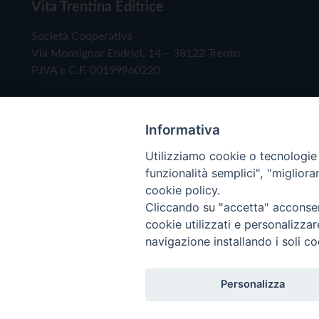
Vita Trentina Editrice
Società Cooperativa
Via Monsignor Endrici, 14 – 38122 Trento
P.IVA e C.F. 00199960220
Informativa
Utilizziamo cookie o tecnologie s
funzionalità semplici", "miglior
cookie policy.
Cliccando su "accetta" acconsent
Copyright © 2019 - Tutti i diritti riservati - Vita
cookie utilizzati e personalizza
navigazione installando i soli co
Privacy Policy
Personalizza