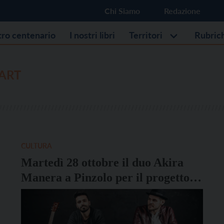
Chi Siamo
Redazione
stro centenario
I nostri libri
Territori
Rubric
ART
CULTURA
Martedì 28 ottobre il duo Akira
Manera a Pinzolo per il progetto
MyanmArt