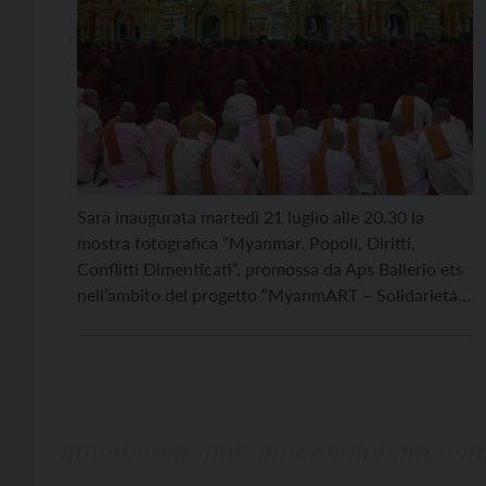
Sarà inaugurata martedì 21 luglio alle 20.30 la
mostra fotografica “Myanmar. Popoli, Diritti,
Conflitti Dimenticati”, promossa da Aps Ballerio ets
nell’ambito del progetto “MyanmART – Solidarietà,
Arte e Diritti Umani per il Myanmar”, e ospitata
presso la Biblioteca Giudicarie Esteriori di Comano
Terme fino all’11 agosto, nell’ambito della rassegna
Biblioteca d’Autore & Solidale. Sempre il […]