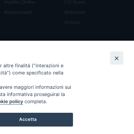
Vendita Online
Chi Siamo
Abbonamenti
Redazione
Scrivici
altre finalità ("interazioni e
cità") come specificato nella
 avere maggiori informazioni sui
sta informativa proseguirai la
kie policy
completa.
Torna all'inizio
Accetta