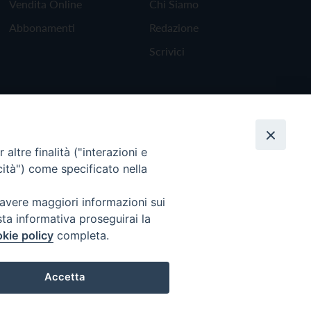
Vendita Online
Chi Siamo
Abbonamenti
Redazione
Scrivici
altre finalità ("interazioni e
cità") come specificato nella
 avere maggiori informazioni sui
sta informativa proseguirai la
kie policy
completa.
Torna all'inizio
Accetta