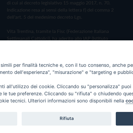
di cui al decreto legislativo 15 maggio 2017, n. 70.
Indicazione resa ai sensi della lettera f) del comma 2
dell'art. 5 del medesimo decreto Lgs.
Vita Trentina, tramite la Fisc (Federazione Italiana
Settimanali Cattolici), ha aderito allo IAP (Istituto
dell'Autodisciplina Pubblicitaria) accettando il Codice di
Autodisciplina della Comunicazione Commerciale
imili per finalità tecniche e, con il tuo consenso, anche per 
Privacy Policy
Cookie Policy
amento dell'esperienza", "misurazione" e "targeting e pubbli
i all'utilizzo dei cookie. Cliccando su "personalizza" puoi
 Trentina Editrice
re le tue preferenze. Cliccando su "rifiuta" o chiudendo que
okie tecnici. Ulteriori informazioni sono disponibili nella
coo
Rifiuta