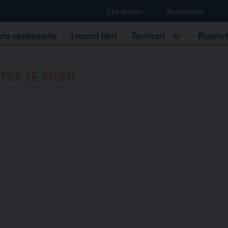
Chi Siamo
Redazione
stro centenario
I nostri libri
Territori
Rubric
TRA LE RIGHE