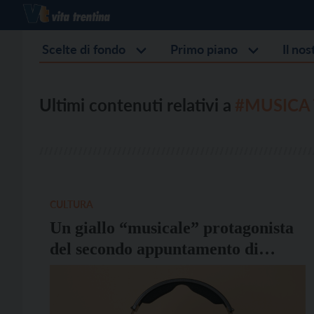
Scelte di fondo
Primo piano
Il no
Ultimi contenuti relativi a
#MUSICA 
CULTURA
Un giallo “musicale” protagonista
del secondo appuntamento di
Musica tra le Righe, l’iniziativa
della Società Filarmonica di Trento