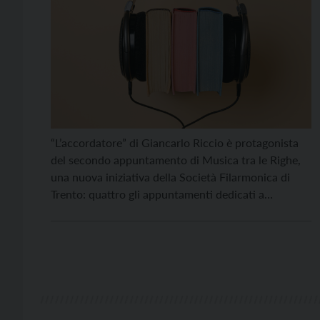
“L’accordatore” di Giancarlo Riccio è protagonista
del secondo appuntamento di Musica tra le Righe,
una nuova iniziativa della Società Filarmonica di
Trento: quattro gli appuntamenti dedicati a
riflessioni letterarie e storiche emerse nel panorama
editoriale italiano più sensibile al tema del rapporto
tra musica, letteratura, storia e territorio. Il libro di
Riccio è un romanzo […]