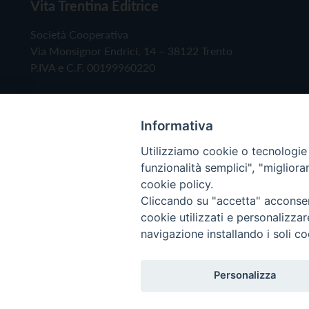
Vita Trentina Editrice
Società Cooperativa
Via Monsignor Endrici, 14 – 38122 Trento
P.IVA e C.F. 00199960220
Informativa
Utilizziamo cookie o tecnologie s
funzionalità semplici", "miglior
cookie policy.
Cliccando su "accetta" acconsent
Copyright © 2019 - Tutti i diritti riservati - Vita
cookie utilizzati e personalizza
navigazione installando i soli co
Privacy Policy
Personalizza