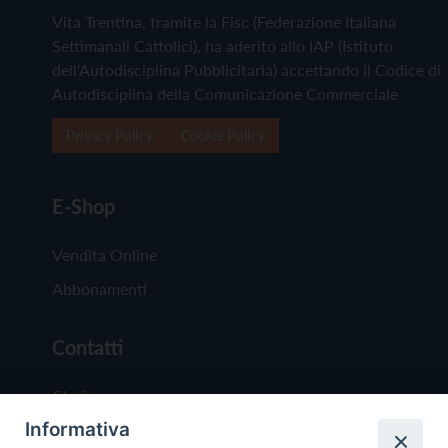
Vita Trentina, tramite la Fisc (Federazione Italiana
Settimanali Cattolici), ha aderito allo IAP (Istituto
dell'Autodisciplina Pubblicitaria) accettando il Codice di
Autodisciplina della Comunicazione Commerciale
Privacy Policy
Cookie Policy
E-Shop
Vendita Online
Abbonamenti
Contatti
Chi Siamo
Informativa
Redazione