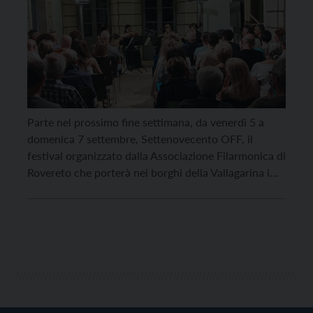
Parte nel prossimo fine settimana, da venerdì 5 a
domenica 7 settembre, Settenovecento OFF, il
festival organizzato dalla Associazione Filarmonica di
Rovereto che porterà nei borghi della Vallagarina i
giovani musicisti e le giovani musiciste delle classi di
musica da camera dei Conservatori “Bonporti” di
Trento e Riva del Garda e “Dall’Abaco” di Verona, in
[…]