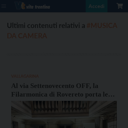
Accedi
Ultimi contenuti relativi a
#MUSICA
DA CAMERA
VALLAGARINA
Al via Settenovecento OFF, la
Filarmonica di Rovereto porta le
classi di musica da camera dei
Conservatori nei borghi della
Vallagarina