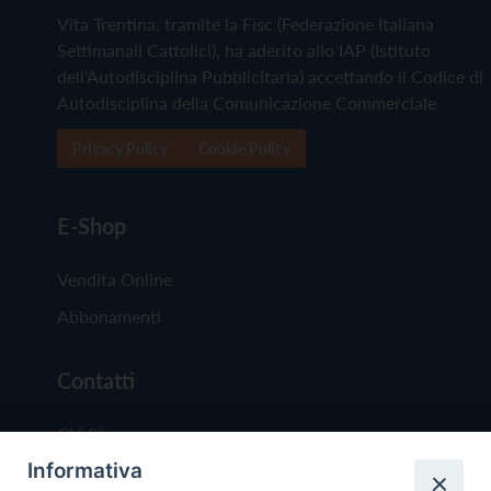
Vita Trentina, tramite la Fisc (Federazione Italiana
Settimanali Cattolici), ha aderito allo IAP (Istituto
dell'Autodisciplina Pubblicitaria) accettando il Codice di
Autodisciplina della Comunicazione Commerciale
Privacy Policy
Cookie Policy
E-Shop
Vendita Online
Abbonamenti
Contatti
Chi Siamo
Informativa
Redazione