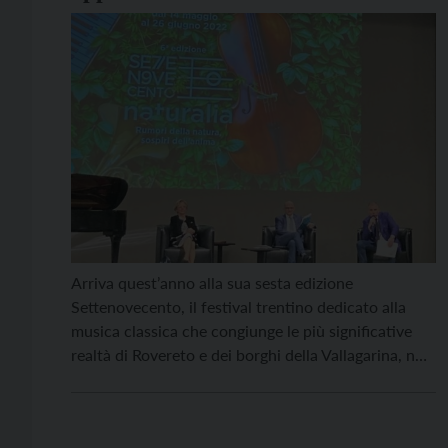
Vallagarina, tra musica classica e
territorio
Arriva quest’anno alla sua sesta edizione
Settenovecento, il festival trentino dedicato alla
musica classica che congiunge le più significative
realtà di Rovereto e dei borghi della Vallagarina, non
solo musicali, per proporre al pubblico esperienze di
scoperta e valorizzazione del territorio. Capofila
dell’iniziativa è l’Associazione Filarmonica di