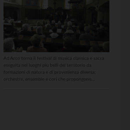
Ad Arco torna il festival di musica classica e sacra
eseguita nei luoghi più belli del territorio da
formazioni di natura e di provenienza diversa:
orchestre, ensemble e cori che propongono
un’offerta variegata di programmi musicali. Dal 31
marzo al 16 aprile si svolgerà la 51esima edizione
della Pasqua Musicale Arcense. I nove concerti
sono […]