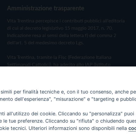
Amministrazione trasparente
Vita Trentina percepisce i contributi pubblici all'editoria
di cui al decreto legislativo 15 maggio 2017, n. 70.
Indicazione resa ai sensi della lettera f) del comma 2
dell'art. 5 del medesimo decreto Lgs.
Vita Trentina, tramite la Fisc (Federazione Italiana
Settimanali Cattolici), ha aderito allo IAP (Istituto
dell'Autodisciplina Pubblicitaria) accettando il Codice di
Autodisciplina della Comunicazione Commerciale
imili per finalità tecniche e, con il tuo consenso, anche per 
Privacy Policy
Cookie Policy
amento dell'esperienza", "misurazione" e "targeting e pubbli
i all'utilizzo dei cookie. Cliccando su "personalizza" puoi
 Trentina Editrice
re le tue preferenze. Cliccando su "rifiuta" o chiudendo que
okie tecnici. Ulteriori informazioni sono disponibili nella
coo