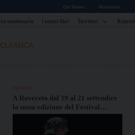
Chi Siamo
Redazione
stro centenario
I nostri libri
Territori
Rubric
CLASSICA
CULTURA
A Rovereto dal 19 al 21 settembre
la nona edizione del Festival
Settenovecento