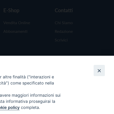
E-Shop
Contatti
Vendita Online
Chi Siamo
Abbonamenti
Redazione
Scrivici
altre finalità ("interazioni e
cità") come specificato nella
 avere maggiori informazioni sui
sta informativa proseguirai la
kie policy
completa.