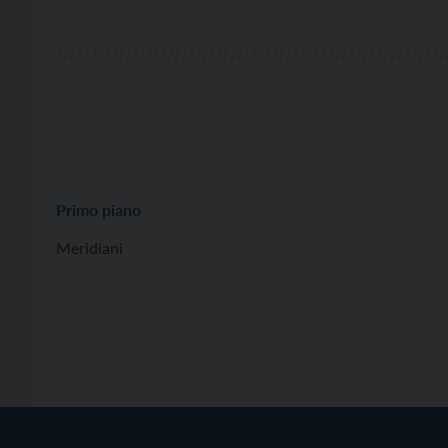
Rovereto, affiancata dai partner WAM Festival
Internazionale W. […]
Primo piano
Meridiani