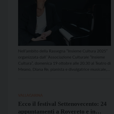
Nell’ambito della Rassegna “Insieme Cultura 2025”
organizzata dall’ ‘Associazione Culturale “Insieme
Cultura”, domenica 19 ottobre alle 20.30 al Teatro di
Meano, Diana Re, pianista e divulgatrice musicale,
specialista nella guida all’ascolto consapevole della
Musica Classica, porterà il suo format di successo
“Come si ascolta la ‘Musica Classica’”. Lo spettacolo
accompagnerà il pubblico alla scoperta dei […]
VALLAGARINA
Ecco il festival Settenovecento: 24
appuntamenti a Rovereto e in