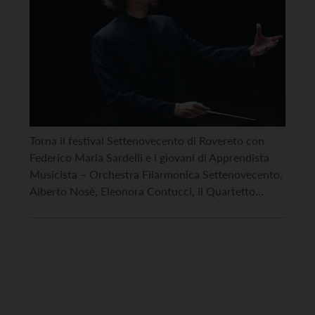
Torna il festival Settenovecento di Rovereto con
Federico Maria Sardelli e i giovani di Apprendista
Musicista – Orchestra Filarmonica Settenovecento,
Alberto Nosè, Eleonora Contucci, il Quartetto
Goldberg, il Gomalan Brass Quintet. Diciannove
appuntamenti accompagneranno gli spettatori dal
19 al 21 settembre e coinvolgeranno più di 150
artisti tra solisti, ensemble, cori e orchestre. Il
triennio 2025-2027 […]