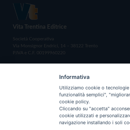
Vita Trentina Editrice
Società Cooperativa
Via Monsignor Endrici, 14 – 38122 Trento
P.IVA e C.F. 00199960220
Informativa
Utilizziamo cookie o tecnologie s
funzionalità semplici", "miglior
cookie policy.
Cliccando su "accetta" acconsent
Copyright © 2019 - Tutti i diritti riservati - Vita
cookie utilizzati e personalizza
navigazione installando i soli co
Privacy Policy