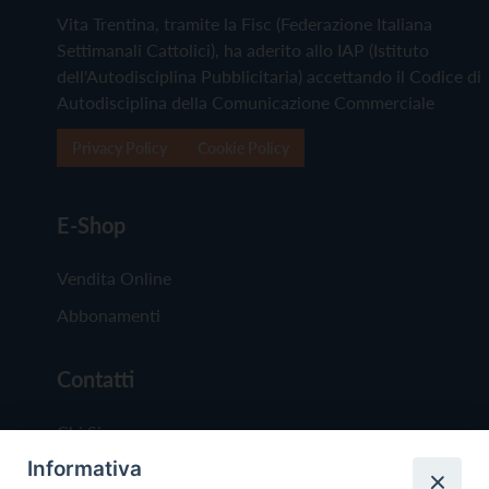
Vita Trentina, tramite la Fisc (Federazione Italiana
Settimanali Cattolici), ha aderito allo IAP (Istituto
dell'Autodisciplina Pubblicitaria) accettando il Codice di
Autodisciplina della Comunicazione Commerciale
Privacy Policy
Cookie Policy
E-Shop
Vendita Online
Abbonamenti
Contatti
Chi Siamo
Informativa
Redazione