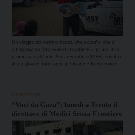
Un viaggio tra testimonianze, vite e confini che si
oltrepassano: “Storie senza frontiere”, il primo libro
promosso da Medici Senza Frontiere (MSF) e rivolto
ai più giovani, farà tappa a Bolzano e Trento martedì
11 e mercoledì 12 novembre. Il volume, scritto dalla
padovana Gigliola Alvisi e pubblicato da Piemme,
raccoglie 18 storie in 18 […]
PRIMO PIANO
“Voci da Gaza”: lunedì a Trento il
direttore di Medici Senza Frontiere