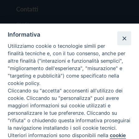
Contatti
Chi Siamo
Informativa
Redazione
Scrivici
Utilizziamo cookie o tecnologie simili per
finalità tecniche e, con il tuo consenso, anche per
altre finalità ("interazioni e funzionalità semplici",
"miglioramento dell'esperienza", "misurazione" e
"targeting e pubblicità") come specificato nella
cookie policy.
Copyright © 2019 - Tutti i diritti riservati - Vit
Cliccando su "accetta" acconsenti all'utilizzo dei
Trentina Editrice
cookie. Cliccando su "personalizza" puoi avere
maggiori informazioni sui cookie utilizzati e
Privacy Policy
personalizzare le tue preferenze. Cliccando su
Torna all'inizi
"rifiuta" o chiudendo questa informativa proseguirai
la navigazione installando i soli cookie tecnici.
Ulteriori informazioni sono disponibili nella
cookie
Preferenze Cookie