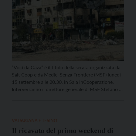
“Voci da Gaza” è il titolo della serata organizzata da
Sait Coop e da Medici Senza Frontiere (MSF) lunedì
15 settembre alle 20.30, in Sala inCooperazione.
Interverranno il direttore generale di MSF Stefano Di
Carlo, di origini trentine, e l’operatore umanitario
Angelo Rusconi, recentemente rientrato da Gaza,
dove ha lavorato come capo progetto. L’iniziativa si
[…]
VALSUGANA E TESINO
Il ricavato del primo weekend di