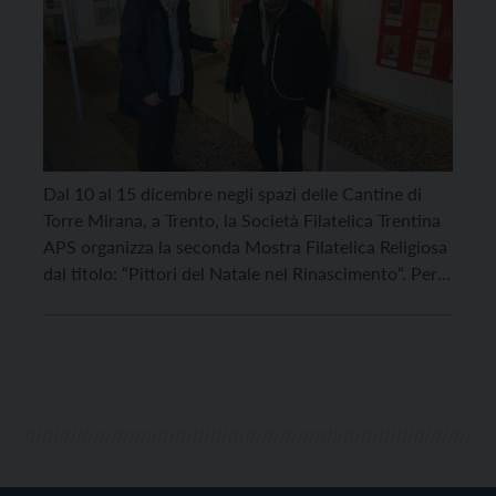
Dal 10 al 15 dicembre negli spazi delle Cantine di
Torre Mirana, a Trento, la Società Filatelica Trentina
APS organizza la seconda Mostra Filatelica Religiosa
dal titolo: “Pittori del Natale nel Rinascimento“. Per
l’occasione, alcuni soci esporranno le loro collezioni
celebrando la Natività attraverso le opere dei grandi
Maestri Pittori nel linguaggio della filatelia, con più
[…]