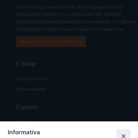
Vita Trentina, tramite la Fisc (Federazione Italiana
Settimanali Cattolici), ha aderito allo IAP (Istituto
dell'Autodisciplina Pubblicitaria) accettando il Codice di
Autodisciplina della Comunicazione Commerciale
Privacy Policy
Cookie Policy
E-Shop
Vendita Online
Abbonamenti
Contatti
Chi Siamo
Informativa
Redazione