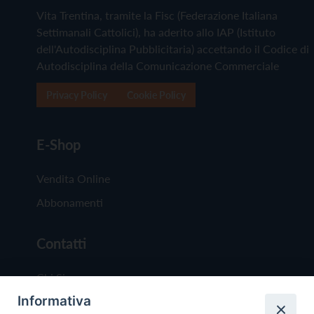
Vita Trentina, tramite la Fisc (Federazione Italiana
Settimanali Cattolici), ha aderito allo IAP (Istituto
dell'Autodisciplina Pubblicitaria) accettando il Codice di
Autodisciplina della Comunicazione Commerciale
Privacy Policy
Cookie Policy
E-Shop
Vendita Online
Abbonamenti
Contatti
Chi Siamo
Informativa
Redazione