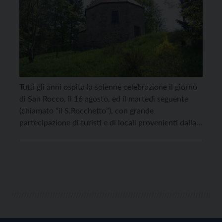
Tutti gli anni ospita la solenne celebrazione il giorno
di San Rocco, il 16 agosto, ed il martedì seguente
(chiamato “il S.Rocchetto”), con grande
partecipazione di turisti e di locali provenienti dalla
Valsugana: è la chiesetta di Monterovere, che si
trova sulla strada che, da Lavarone, porta a passo
Vezzena, al bivio per Luserna. È […]