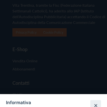
Vita Trentina, tramite la Fisc (Federazione Italiana
Settimanali Cattolici), ha aderito allo IAP (Istituto
dell'Autodisciplina Pubblicitaria) accettando il Codice di
Autodisciplina della Comunicazione Commerciale
Privacy Policy
Cookie Policy
E-Shop
Vendita Online
Abbonamenti
Contatti
Chi Siamo
Informativa
Redazione