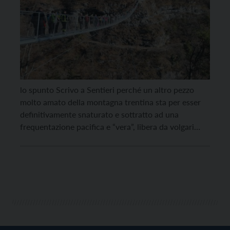
lo spunto Scrivo a Sentieri perché un altro pezzo
molto amato della montagna trentina sta per esser
definitivamente snaturato e sottratto ad una
frequentazione pacifica e “vera”, libera da volgari
affollamenti consumistici e fini a sé stessi. Mi
riferisco al Monte di Mezzocorona, un’oasi di natura,
ospitalità e civiltà sopra la Rotaliana, aperta verso
una […]