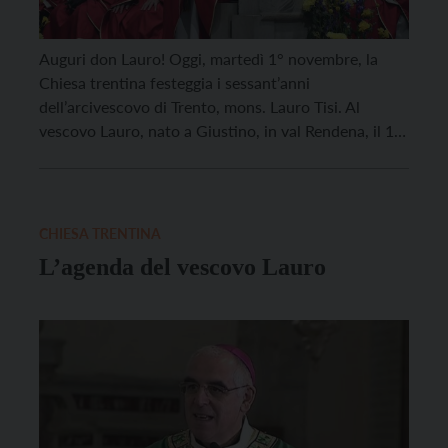
Auguri don Lauro! Oggi, martedì 1° novembre, la
Chiesa trentina festeggia i sessant’anni
dell’arcivescovo di Trento, mons. Lauro Tisi. Al
vescovo Lauro, nato a Giustino, in val Rendena, il 1°
novembre 1962, i migliori auguri di buon
compleanno dalla nostra redazione e l’affetto da
parte di tutta la comunità diocesana, attraverso le
parole del vicario […]
CHIESA TRENTINA
L’agenda del vescovo Lauro