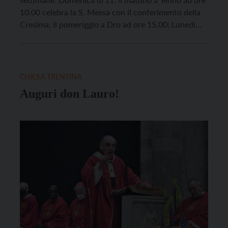
10.00 celebra la S. Messa con il conferimento della
Cresima; il pomeriggio a Dro ad ore 15.00; Lunedì
7/11: il pomeriggio presiede il Consiglio Episcopale;
Martedì 8/11: il mattino a Rovereto ad ore 10.30
presenta i dati Caritas sull’emergenza […]
CHIESA TRENTINA
Auguri don Lauro!