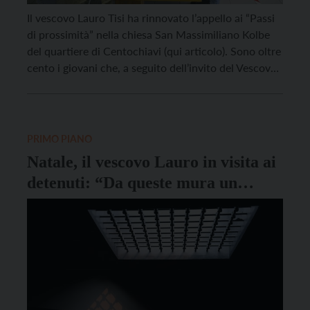
Il vescovo Lauro Tisi ha rinnovato l’appello ai “Passi
di prossimità” nella chiesa San Massimiliano Kolbe
del quartiere di Centochiavi (qui articolo). Sono oltre
cento i giovani che, a seguito dell’invito del Vescovo
lanciato a fine novembre 2020, hanno deciso di
mettersi in gioco all’interno della Caritas e delle
realtà parrocchiali, prestando servizio laddove ce […]
PRIMO PIANO
Natale, il vescovo Lauro in visita ai
detenuti: “Da queste mura un
appello: ritroviamo il sorriso e la
forza dell’incontro”