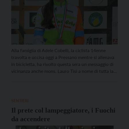
Alla famiglia di Adele Cobelli, la ciclista 14enne
travolta e uccisa oggi a Pressano mentre si allenava
in bicicletta, ha rivolto questa sera un messaggio di
vicinanza anche mons. Lauro Tisi a nome di tutta la
Chiesa trentina. “Ancora una volta – scrive
l’Arcivescovo – siamo lacerati dall’ennesima tragedia
della strada che colpisce una giovanissima […]
SENTIERI
Il prete col lampeggiatore, i Fuochi
da accendere