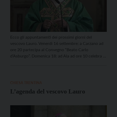
Ecco gli appuntamenti dei prossimi giorni del
vescovo Lauro. Venerdì 16 settembre: a Carzano ad
ore 20 partecipa al Convegno “Beato Carlo
d’Asburgo”. Domenica 18: ad Ala ad ore 10 celebra la
S. Messa presso il Santuario di S. Valentino nel
centenario della presenza delle reliquie del Santo;
alle 16 a Rovereto S. Marco introduce […]
CHIESA TRENTINA
L’agenda del vescovo Lauro