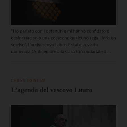
“Ho parlato con i detenuti e mi hanno confidato di
desiderare solo una cosa: che qualcuno regali loro un
sorriso”. L’arcivescovo Lauro è stato in visita
domenica 19 dicembre alla Casa Circondariale di
Spini di Gardolo per il consueto incontro
prenatalizio con i detenuti, i responsabili della
struttura, gli agenti di polizia penitenziaria ed altri
operatori. […]
CHIESA TRENTINA
L’agenda del vescovo Lauro