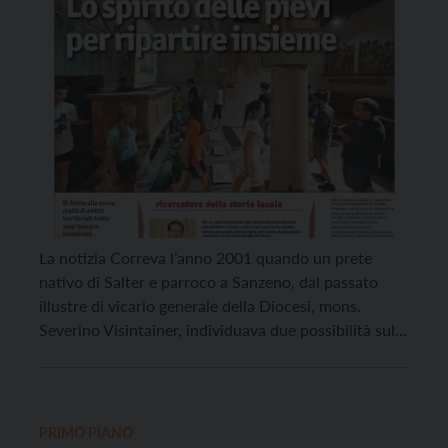
La notizia Correva l’anno 2001 quando un prete
nativo di Salter e parroco a Sanzeno, dal passato
illustre di vicario generale della Diocesi, mons.
Severino Visintainer, individuava due possibilità sulla
strada di una “nuova evangelizzazione”: il prete “col
lampeggiatore”, che corre qua e là come un matto ad
amministrare i sacramenti, oppure il “riconoscimento
generalizzato […]
PRIMO PIANO