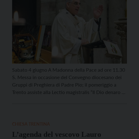
Sabato 4 giugno A Madonna della Pace ad ore 11.30
S. Messa in occasione del Convegno diocesano dei
Gruppi di Preghiera di Padre Pio; il pomeriggio a
Trento assiste alla Lectio magistralis “Il Dio denaro e
pace”; alle 21 in Duomo Veglia Pentecoste.
Domenica 5 In Duomo ad ore 10 Pontificale di
Pentecoste; a Madonna […]
CHIESA TRENTINA
L’agenda del vescovo Lauro