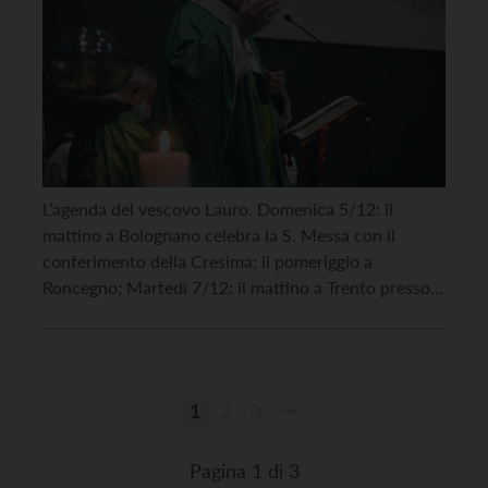
L’agenda del vescovo Lauro. Domenica 5/12: il
mattino a Bolognano celebra la S. Messa con il
conferimento della Cresima; il pomeriggio a
Roncegno; Martedì 7/12: il mattino a Trento presso il
Doss Trento presiede la Liturgia della Parola in
occasione della festa di S. Barbara; Mercoledì 8/12:
il pomeriggio in S. Maria Maggiore presiede
l’ordinazione […]
1
2
3
Paginazione
degli
Pagina 1 di 3
articoli