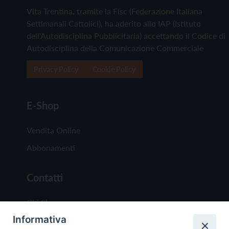
Vita Trentina, tramite la Fisc (Federazione Italiana
Settimanali Cattolici), ha aderito allo IAP (Istituto
dell'Autodisciplina Pubblicitaria) accettando il Codice di
Autodisciplina della Comunicazione Commerciale
Privacy Policy
Cookie Policy
E-Shop
Vendita Online
Abbonamenti
Contatti
Chi Siamo
Informativa
Redazione