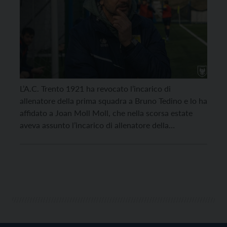
L’A.C. Trento 1921 ha revocato l’incarico di
allenatore della prima squadra a Bruno Tedino e lo ha
affidato a Joan Moll Moll, che nella scorsa estate
aveva assunto l’incarico di allenatore della
Formazione Primavera Gialloblù. “Il Club desidera
ringraziare Mister Tedino per la passione, la
dedizione al lavoro dimostrata in questi mesi e la
salvezza […]