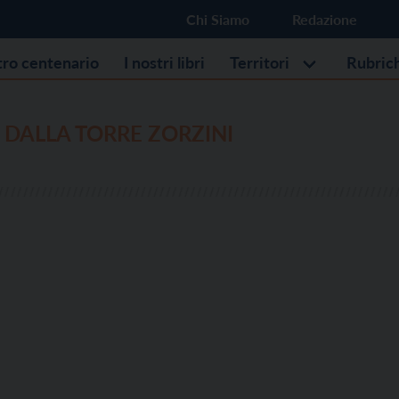
Chi Siamo
Redazione
stro centenario
I nostri libri
Territori
Rubric
DALLA TORRE ZORZINI