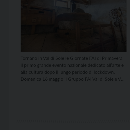
Tornano in Val di Sole le Giornate FAI di Primavera,
il primo grande evento nazionale dedicato all’arte e
alla cultura dopo il lungo periodo di lockdown.
Domenica 16 maggio il Gruppo FAI Val di Sole e Val
di Non sarà a Mezzana proponendo un percorso di
visita dal titolo “Il molino Dalla Torre Zorzini, cuore
[…]