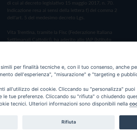
di cui al decreto legislativo 15 maggio 2017, n. 70.
Indicazione resa ai sensi della lettera f) del comma 2
dell'art. 5 del medesimo decreto Lgs.
Vita Trentina, tramite la Fisc (Federazione Italiana
Settimanali Cattolici), ha aderito allo IAP (Istituto
dell'Autodisciplina Pubblicitaria) accettando il Codice di
Autodisciplina della Comunicazione Commerciale
imili per finalità tecniche e, con il tuo consenso, anche per 
Privacy Policy
Cookie Policy
amento dell'esperienza", "misurazione" e "targeting e pubbli
i all'utilizzo dei cookie. Cliccando su "personalizza" puoi
 Trentina Editrice
re le tue preferenze. Cliccando su "rifiuta" o chiudendo que
okie tecnici. Ulteriori informazioni sono disponibili nella
coo
Rifiuta