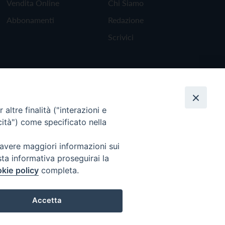
Vendita Online
Chi Siamo
Abbonamenti
Redazione
Scrivici
altre finalità ("interazioni e
cità") come specificato nella
 avere maggiori informazioni sui
sta informativa proseguirai la
kie policy
completa.
Torna all'inizio
Accetta