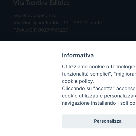
Vita Trentina Editrice
Società Cooperativa
Via Monsignor Endrici, 14 – 38122 Trento
P.IVA e C.F. 00199960220
Informativa
Utilizziamo cookie o tecnologie s
funzionalità semplici", "miglior
cookie policy.
Cliccando su "accetta" acconsent
Copyright © 2019 - Tutti i diritti riservati - Vita
cookie utilizzati e personalizza
navigazione installando i soli co
Privacy Policy
Personalizza