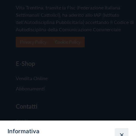
Vita Trentina, tramite la Fisc (Federazione Italiana
Settimanali Cattolici), ha aderito allo IAP (Istituto
dell'Autodisciplina Pubblicitaria) accettando il Codice di
Autodisciplina della Comunicazione Commerciale
Privacy Policy
Cookie Policy
E-Shop
Vendita Online
Abbonamenti
Contatti
Chi Siamo
Informativa
Redazione