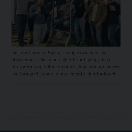
Dal Trentino alla Puglia, l’accoglienza inclusiva
attraversa l’Italia, supera gli orizzonti geografici e
interpreta l’ospitalità con una visione comune ovvero
trasformare il suono in un elemento identitario dei
luoghi e creare un’esperienza capace di emozionare e
lasciare il segno. Sono Mochela di Rovereto
e OOOM Homely Suites di Lecce i vincitori
di “Hospitality Award – Note di Inclusività […]