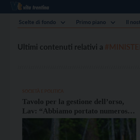
Scelte di fondo
Primo piano
Il no
Ultimi contenuti relativi a
#MINISTE
SOCIETÀ E POLITICA
Tavolo per la gestione dell’orso,
Lav: “Abbiamo portato numerose
proposte che la Provincia avrebbe
dovuto realizzare da tempo”