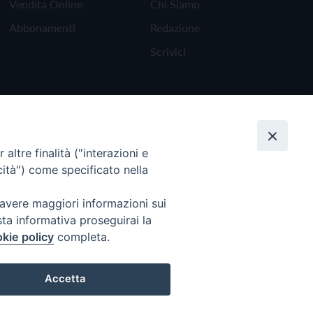
Vendita Online
Chi Siamo
Abbonamenti
Redazione
Scrivici
altre finalità ("interazioni e
cità") come specificato nella
 avere maggiori informazioni sui
sta informativa proseguirai la
kie policy
completa.
Torna all'inizio
Accetta