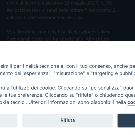
di cui al decreto legislativo 15 maggio 2017, n. 70.
Indicazione resa ai sensi della lettera f) del comma 2
dell'art. 5 del medesimo decreto Lgs.
Vita Trentina, tramite la Fisc (Federazione Italiana
Settimanali Cattolici), ha aderito allo IAP (Istituto
dell'Autodisciplina Pubblicitaria) accettando il Codice di
Autodisciplina della Comunicazione Commerciale
imili per finalità tecniche e, con il tuo consenso, anche per 
Privacy Policy
Cookie Policy
amento dell'esperienza", "misurazione" e "targeting e pubbli
i all'utilizzo dei cookie. Cliccando su "personalizza" puoi
 Trentina Editrice
re le tue preferenze. Cliccando su "rifiuta" o chiudendo que
okie tecnici. Ulteriori informazioni sono disponibili nella
coo
Rifiuta