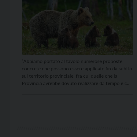
“Abbiamo portato al tavolo numerose proposte
concrete che possono essere applicate fin da subito
sul territorio provinciale, fra cui quelle che la
Provincia avrebbe dovuto realizzare da tempo e che
invece ha tenuto in un cassetto, con l’obiettivo di
prevenire quanto più possibile gli incidenti fra orsi e
cittadini”. Queste le parole di Massimo Vitturi, […]