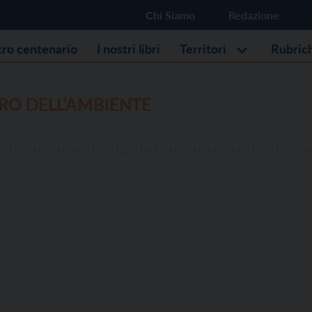
Chi Siamo
Redazione
stro centenario
I nostri libri
Territori
Rubric
RO DELL’AMBIENTE