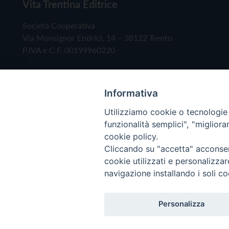
Vita Trentina Editrice
Società Cooperativa
Via Monsignor Endrici, 14 – 38122 Trento
P.IVA e C.F. 00199960220
Informativa
Utilizziamo cookie o tecnologie s
funzionalità semplici", "miglior
cookie policy.
Cliccando su "accetta" acconsent
Copyright © 2019 - Tutti i diritti riservati - Vita
cookie utilizzati e personalizza
navigazione installando i soli co
Privacy Policy
Personalizza