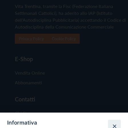
Vita Trentina, tramite la Fisc (Federazione Italiana
Settimanali Cattolici), ha aderito allo IAP (Istituto
dell'Autodisciplina Pubblicitaria) accettando il Codice di
Autodisciplina della Comunicazione Commerciale
Privacy Policy
Cookie Policy
E-Shop
Vendita Online
Abbonamenti
Contatti
Chi Siamo
Informativa
Redazione