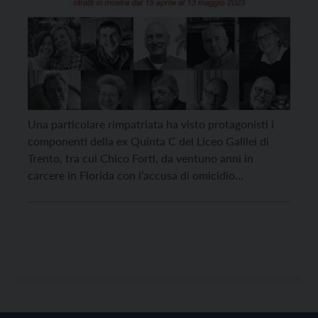
Una particolare rimpatriata ha visto protagonisti i
componenti della ex Quinta C del Liceo Galilei di
Trento, tra cui Chico Forti, da ventuno anni in
carcere in Florida con l’accusa di omicidio
premeditato di cui si è sempre dichiarato innocente.
Gli ex compagni di scuola, che 45 anni fa si
preparavano alla maturità, saranno protagonisti […]