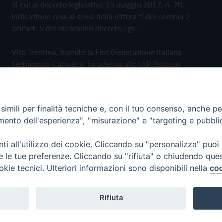
di cui al decreto legislativo 15 maggio 2017, n. 70.
Indicazione resa ai sensi della lettera f) del comma 2
dell'art. 5 del medesimo decreto Lgs.
Vita Trentina, tramite la Fisc (Federazione Italiana
Settimanali Cattolici), ha aderito allo IAP (Istituto
dell'Autodisciplina Pubblicitaria) accettando il Codice di
Autodisciplina della Comunicazione Commerciale
imili per finalità tecniche e, con il tuo consenso, anche per 
Privacy Policy
Cookie Policy
amento dell'esperienza", "misurazione" e "targeting e pubbli
i all'utilizzo dei cookie. Cliccando su "personalizza" puoi
 Trentina Editrice
re le tue preferenze. Cliccando su "rifiuta" o chiudendo que
okie tecnici. Ulteriori informazioni sono disponibili nella
coo
Rifiuta