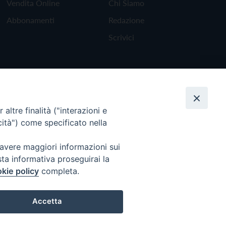
Vendita Online
Chi Siamo
Abbonamenti
Redazione
Scrivici
altre finalità ("interazioni e
cità") come specificato nella
 avere maggiori informazioni sui
sta informativa proseguirai la
kie policy
completa.
Torna all'inizio
Accetta