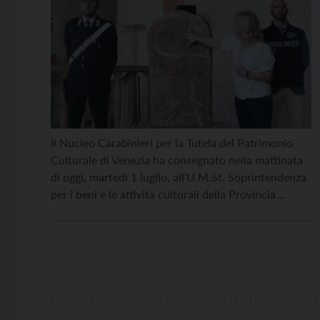
Il Nucleo Carabinieri per la Tutela del Patrimonio
Culturale di Venezia ha consegnato nella mattinata
di oggi, martedì 1 luglio, all’U.M.St. Soprintendenza
per i beni e le attività culturali della Provincia
autonoma di Trento, una statua stele in marmo
risalente all’età del Rame consegnata da un privato
e recuperata nel luglio 2024 a Mezzolago di […]