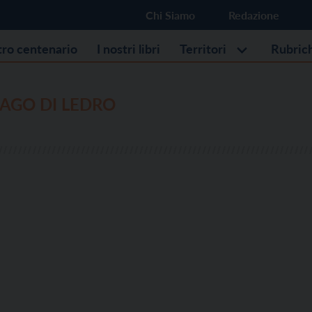
Chi Siamo
Redazione
stro centenario
I nostri libri
Territori
Rubric
AGO DI LEDRO