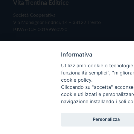
Vita Trentina Editrice
Società Cooperativa
Via Monsignor Endrici, 14 – 38122 Trento
P.IVA e C.F. 00199960220
Informativa
Utilizziamo cookie o tecnologie s
funzionalità semplici", "miglior
cookie policy.
Cliccando su "accetta" acconsent
Copyright © 2019 - Tutti i diritti riservati - Vita
cookie utilizzati e personalizza
navigazione installando i soli co
Privacy Policy
Personalizza