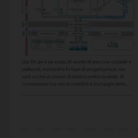
L’ex Sit avrà un ruolo di snodo di percorsi ciclabili e
pedonali, esistenti e in fase di progettazione, ma
sarà anche un punto di interscambio modale, di
connessione tra reti di mobilità e tra luoghi della
città e di occasione del recupero del rapporto città-
fiume. Questo è uno degli elementi principali del
“Metaprogetto”, lo strumento […]