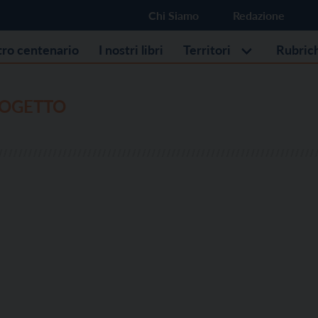
Chi Siamo
Redazione
stro centenario
I nostri libri
Territori
Rubric
OGETTO