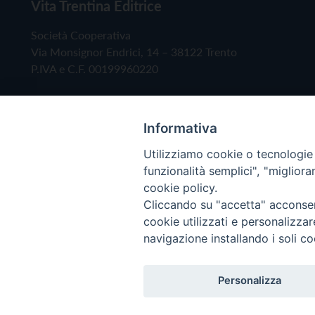
Vita Trentina Editrice
Società Cooperativa
Via Monsignor Endrici, 14 – 38122 Trento
P.IVA e C.F. 00199960220
Informativa
Utilizziamo cookie o tecnologie s
funzionalità semplici", "miglior
cookie policy.
Cliccando su "accetta" acconsent
Copyright © 2019 - Tutti i diritti riservati - Vita
cookie utilizzati e personalizza
navigazione installando i soli co
Privacy Policy
Personalizza