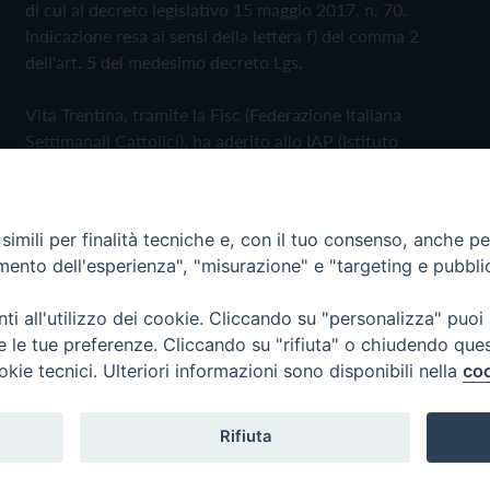
di cui al decreto legislativo 15 maggio 2017, n. 70.
Indicazione resa ai sensi della lettera f) del comma 2
dell'art. 5 del medesimo decreto Lgs.
Vita Trentina, tramite la Fisc (Federazione Italiana
Settimanali Cattolici), ha aderito allo IAP (Istituto
dell'Autodisciplina Pubblicitaria) accettando il Codice di
Autodisciplina della Comunicazione Commerciale
imili per finalità tecniche e, con il tuo consenso, anche per 
Privacy Policy
Cookie Policy
amento dell'esperienza", "misurazione" e "targeting e pubbli
i all'utilizzo dei cookie. Cliccando su "personalizza" puoi
 Trentina Editrice
re le tue preferenze. Cliccando su "rifiuta" o chiudendo que
okie tecnici. Ulteriori informazioni sono disponibili nella
coo
Rifiuta