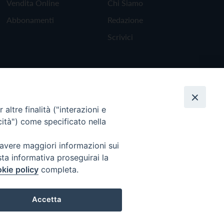
Vendita Online
Chi Siamo
Abbonamenti
Redazione
Scrivici
altre finalità ("interazioni e
cità") come specificato nella
 avere maggiori informazioni sui
sta informativa proseguirai la
kie policy
completa.
Torna all'inizio
Accetta