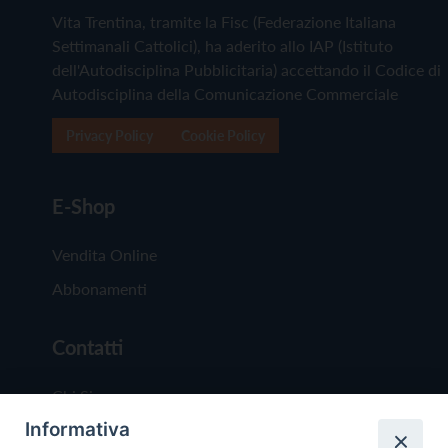
Vita Trentina, tramite la Fisc (Federazione Italiana
Settimanali Cattolici), ha aderito allo IAP (Istituto
dell'Autodisciplina Pubblicitaria) accettando il Codice di
Autodisciplina della Comunicazione Commerciale
Privacy Policy
Cookie Policy
E-Shop
Vendita Online
Abbonamenti
Contatti
Chi Siamo
Informativa
Redazione