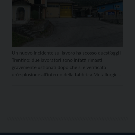
Un nuovo incidente sul lavoro ha scosso quest’oggi il
Trentino: due lavoratori sono infatti rimasti
gravemente ustionati dopo che si è verificata
un’esplosione all’interno della fabbrica Metallurgica
Ledrense di Tiarno di Sopra. Si tratta del titolare e di
un dipendente della ditta esterna che stava
eseguendo lavori di manutenzione sulle macchine, di
76 e 49 […]