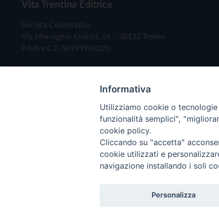
Vita Trentina Editrice
Società Cooperativa
Via Monsignor Endrici, 14 – 38122 Trento
P.IVA e C.F. 00199960220
Informativa
Utilizziamo cookie o tecnologie s
funzionalità semplici", "miglior
cookie policy.
Cliccando su "accetta" acconsent
Copyright © 2019 - Tutti i diritti riservati - Vita
cookie utilizzati e personalizza
navigazione installando i soli co
Privacy Policy
Personalizza