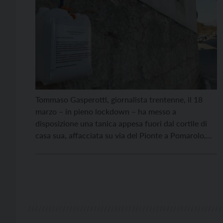
Tommaso Gasperotti, giornalista trentenne, il 18
marzo – in pieno lockdown – ha messo a
disposizione una tanica appesa fuori dal cortile di
casa sua, affacciata su via del Pionte a Pomarolo,
come fosse una cassetta delle lettere, sperando che
i compaesani vi affidassero le loro riflessioni.
Esattamente due mesi dopo, il 18 maggio, ha […]