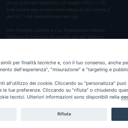
di cui al decreto legislativo 15 maggio 2017, n. 70.
Indicazione resa ai sensi della lettera f) del comma 2
dell'art. 5 del medesimo decreto Lgs.
Vita Trentina, tramite la Fisc (Federazione Italiana
Settimanali Cattolici), ha aderito allo IAP (Istituto
dell'Autodisciplina Pubblicitaria) accettando il Codice di
Autodisciplina della Comunicazione Commerciale
imili per finalità tecniche e, con il tuo consenso, anche per 
Privacy Policy
Cookie Policy
amento dell'esperienza", "misurazione" e "targeting e pubbli
i all'utilizzo dei cookie. Cliccando su "personalizza" puoi
 Trentina Editrice
re le tue preferenze. Cliccando su "rifiuta" o chiudendo que
okie tecnici. Ulteriori informazioni sono disponibili nella
coo
Rifiuta