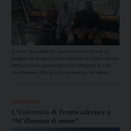
È stata “spacchettata” questa mattina (lunedì 22
giugno) dal sindaco Franco Ianeselli la cabina vetrata
dell’ascensore panoramico che collegherà la città
con Mesiano. Alla piccola cerimonia, che segna
un’ulteriore tappa di avvicinamento alla fine dei
lavori, oltre al primo cittadino erano presenti
l’assessora ai Lavori pubblici Gianna Frizzera,
l’assessore alla Mobilità Michele Brugnara, la
PRIMO PIANO
presidente […]
L’Università di Trento aderisce a
“M’illumino di meno”