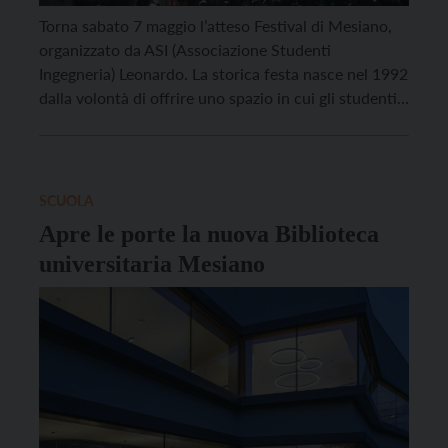
Torna sabato 7 maggio l’atteso Festival di Mesiano,
organizzato da ASI (Associazione Studenti
Ingegneria) Leonardo. La storica festa nasce nel 1992
dalla volontà di offrire uno spazio in cui gli studenti
possano divertirsi e ballare nel parco della facoltà di
ingegneria. Quest’anno però la festa non avrà
solamente quel carattere ludico che l’ha
contraddistinta negli […]
SCUOLA
Apre le porte la nuova Biblioteca
universitaria Mesiano