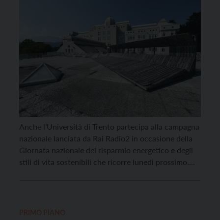
Anche l’Università di Trento partecipa alla campagna
nazionale lanciata da Rai Radio2 in occasione della
Giornata nazionale del risparmio energetico e degli
stili di vita sostenibili che ricorre lunedì prossimo.
Nelle notti tra lunedì 16 e domenica 22 febbraio, per
una settimana, rimarranno spente le luci notturne
ornamentali delle facciate del Palazzo di Mesiano,
sulla […]
PRIMO PIANO