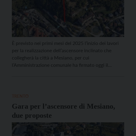
È previsto nei primi mesi del 2025 l’inizio dei lavori
per la realizzazione dell’ascensore inclinato che
collegherà la città a Mesiano, per cui
l’Amministrazione comunale ha firmato oggi il
contratto con l’associazione temporanea di imprese
costituita dalla Leitner spa (capogruppo) e Misconel
srl per la progettazione esecutiva e l’esecuzione. L’Ati
avrà quidni sessanta giorni di […]
TRENTO
Gara per l’ascensore di Mesiano,
due proposte