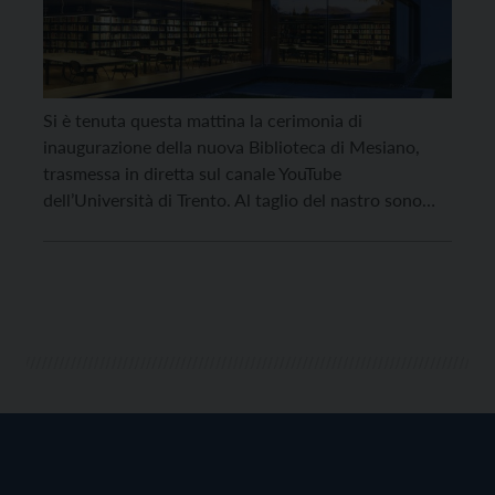
Si è tenuta questa mattina la cerimonia di
inaugurazione della nuova Biblioteca di Mesiano,
trasmessa in diretta sul canale YouTube
dell’Università di Trento. Al taglio del nastro sono
intervenuti il rettore dell’Università di Trento, Flavio
Deflorian; il presidente del Consiglio degli Studenti,
Edoardo Giudici; il sindaco di Trento, Franco
Ianeselli; l’assessore provinciale all’urbanistica,
ambiente e […]