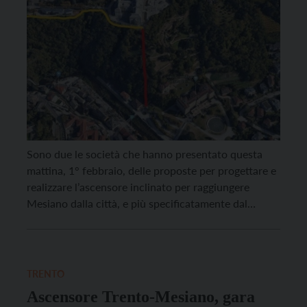
Sono due le società che hanno presentato questa
mattina, 1° febbraio, delle proposte per progettare e
realizzare l’ascensore inclinato per raggiungere
Mesiano dalla città, e più specificatamente dal
piazzale adiacente al liceo Galilei. La decisione
sull’ammissione alla fase successiva della gara è però
rinviata per entrambi data la necessità di
regolarizzare la documentazione presentata.
TRENTO
L’obiettivo […]
Ascensore Trento-Mesiano, gara