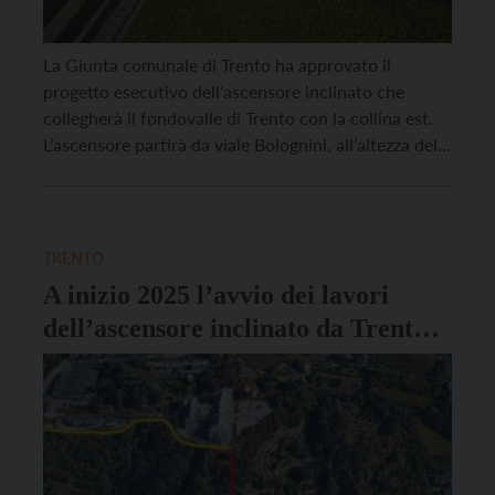
La Giunta comunale di Trento ha approvato il
progetto esecutivo dell’ascensore inclinato che
collegherà il fondovalle di Trento con la collina est.
L’ascensore partirà da viale Bolognini, all’altezza del
ponte delle ex Dame di Sion e del liceo scientifico
“Galileo Galilei”, per arrivare a Mesiano presso il
Dipartimento di Ingegneria dell’Università degli Studi
di Trento. […]
TRENTO
A inizio 2025 l’avvio dei lavori
dell’ascensore inclinato da Trento a
Mesiano