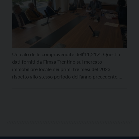
Un calo delle compravendite dell’11,21%. Questi i
dati forniti da Fimaa Trentino sul mercato
immobiliare locale nei primi tre mesi del 2023
rispetto allo stesso periodo dell’anno precedente.
“L’economia è in salute – ha spiegato il presidente
Fimaa Severino Rigotti – e c’è domanda; il mercato è
comunque vivace ma su di esso pesa molto […]