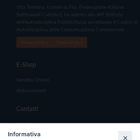
Vita Trentina, tramite la Fisc (Federazione Italiana
Settimanali Cattolici), ha aderito allo IAP (Istituto
dell'Autodisciplina Pubblicitaria) accettando il Codice di
Autodisciplina della Comunicazione Commerciale
Privacy Policy
Cookie Policy
E-Shop
Vendita Online
Abbonamenti
Contatti
Chi Siamo
Informativa
Redazione