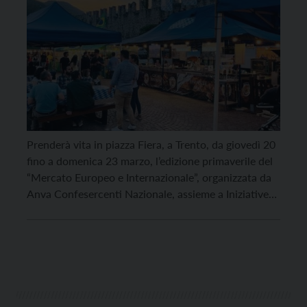
Prenderà vita in piazza Fiera, a Trento, da giovedì 20
fino a domenica 23 marzo, l’edizione primaverile del
“Mercato Europeo e Internazionale”, organizzata da
Anva Confesercenti Nazionale, assieme a Iniziative
Confesercenti e PQM. Un viaggio enogastronomico
tra prodotti tipici, street food e birrifici grazie alla
partecipazione di 17 Paesi Europei, Italia compresa,
e di alcuni […]