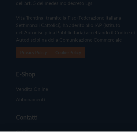
dell'art. 5 del medesimo decreto Lgs.
Vita Trentina, tramite la Fisc (Federazione Italiana
Settimanali Cattolici), ha aderito allo IAP (Istituto
dell'Autodisciplina Pubblicitaria) accettando il Codice di
Autodisciplina della Comunicazione Commerciale
Privacy Policy
Cookie Policy
E-Shop
Vendita Online
Abbonamenti
Contatti
Chi Siamo