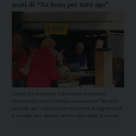
usati di “Na festa per tutti aps”
Sabato 2 e domenica 3 dicembre, in piazzale
Defrancesco (sala Cristina), associazione “Na festa
per tutti aps” organizza un mercatino di oggetti usati
e vintage, libri, quadri, vestiti e giocattoli. Il ricavato
andrà a sostenere le attività parrocchiali della Sacra
Famiglia di Rovereto. La raccolta andrà avanti dalle 9