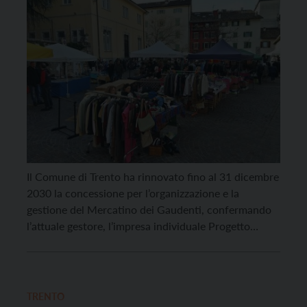
Il Comune di Trento ha rinnovato fino al 31 dicembre
2030 la concessione per l’organizzazione e la
gestione del Mercatino dei Gaudenti, confermando
l’attuale gestore, l’impresa individuale Progetto
Arteria di Olimpia Di Finizio, che si è aggiudicata la
gara avviata lo scorso luglio e conclusasi nei primi
giorni di dicembre, avendo presentato l’offerta
economicamente più […]
TRENTO