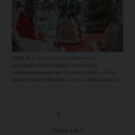
Dall’8 all’11 dicembre torna a Bosentino,
sull’altopiano della Vigolana, il mercatino
tradizionale pensato per la prima volta 25 anni fa
dalla Pro Loco di Bosentino con la collaborazione del
Consorzio Turistico della Vigolana: “Artigiani a
Bosentino”. Gli espositori quest’anno saranno 24,
suddivisi tra hobbisti, produttori e associazioni. Si
possono trovare articoli di artigianato unici, fatti […]
1
2
Paginazione
degli
Pagina 1 di 2
articoli