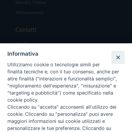
Vendita Online
Abbonamenti
Contatti
Chi Siamo
Informativa
Redazione
Scrivici
Utilizziamo cookie o tecnologie simili per
finalità tecniche e, con il tuo consenso, anche per
altre finalità ("interazioni e funzionalità semplici",
"miglioramento dell'esperienza", "misurazione" e
"targeting e pubblicità") come specificato nella
cookie policy.
Copyright © 2019 - Tutti i diritti riservati - Vit
Cliccando su "accetta" acconsenti all'utilizzo dei
Trentina Editrice
cookie. Cliccando su "personalizza" puoi avere
maggiori informazioni sui cookie utilizzati e
Privacy Policy
personalizzare le tue preferenze. Cliccando su