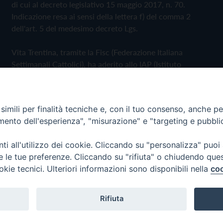
di cui al decreto legislativo 15 maggio 2017, n. 70.
Indicazione resa ai sensi della lettera f) del comma 2
dell'art. 5 del medesimo decreto Lgs.
Vita Trentina, tramite la Fisc (Federazione Italiana
Settimanali Cattolici), ha aderito allo IAP (Istituto
dell'Autodisciplina Pubblicitaria) accettando il Codice di
Autodisciplina della Comunicazione Commerciale
imili per finalità tecniche e, con il tuo consenso, anche per 
Privacy Policy
Cookie Policy
amento dell'esperienza", "misurazione" e "targeting e pubbli
i all'utilizzo dei cookie. Cliccando su "personalizza" puoi
 Trentina Editrice
re le tue preferenze. Cliccando su "rifiuta" o chiudendo que
okie tecnici. Ulteriori informazioni sono disponibili nella
coo
Rifiuta