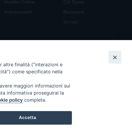
Vendita Online
Chi Siamo
Abbonamenti
Redazione
Scrivici
altre finalità ("interazioni e
cità") come specificato nella
 avere maggiori informazioni sui
sta informativa proseguirai la
kie policy
completa.
Torna all'inizio
Accetta