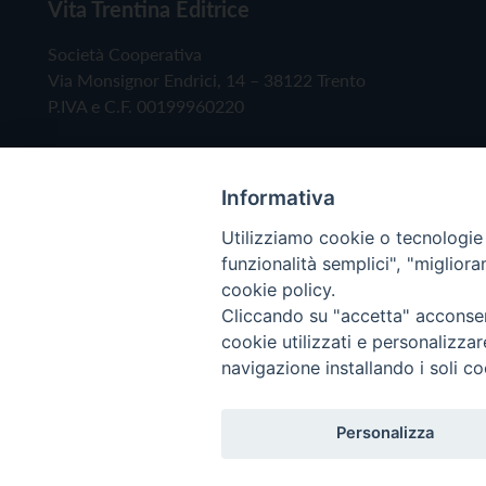
Vita Trentina Editrice
Società Cooperativa
Via Monsignor Endrici, 14 – 38122 Trento
P.IVA e C.F. 00199960220
Informativa
Utilizziamo cookie o tecnologie s
funzionalità semplici", "miglior
cookie policy.
Cliccando su "accetta" acconsent
Copyright © 2019 - Tutti i diritti riservati - Vita
cookie utilizzati e personalizza
navigazione installando i soli co
Privacy Policy
Personalizza