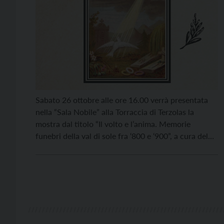
Sabato 26 ottobre alle ore 16.00 verrà presentata
nella “Sala Nobile” alla Torraccia di Terzolas la
mostra dal titolo “Il volto e l’anima. Memorie
funebri della val di sole fra ‘800 e ‘900”, a cura del
Gruppo di Lavoro della Biblioteca. Si tratta
dell’esposizione di una novantina di memorie
funebri della seconda metà dell’800 e dei primi […]