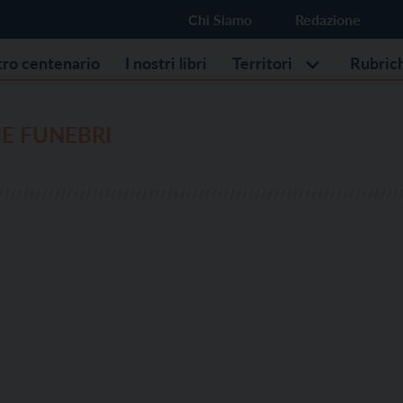
Chi Siamo
Redazione
stro centenario
I nostri libri
Territori
Rubric
E FUNEBRI