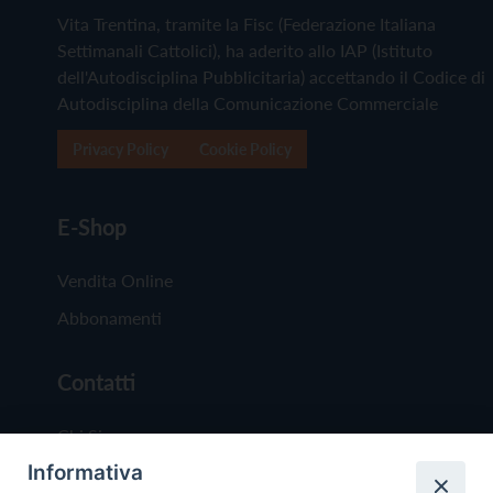
Vita Trentina, tramite la Fisc (Federazione Italiana
Settimanali Cattolici), ha aderito allo IAP (Istituto
dell'Autodisciplina Pubblicitaria) accettando il Codice di
Autodisciplina della Comunicazione Commerciale
Privacy Policy
Cookie Policy
E-Shop
Vendita Online
Abbonamenti
Contatti
Chi Siamo
Informativa
Redazione