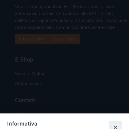
Vita Trentina, tramite la Fisc (Federazione Italiana
Settimanali Cattolici), ha aderito allo IAP (Istituto
dell'Autodisciplina Pubblicitaria) accettando il Codice di
Autodisciplina della Comunicazione Commerciale
Privacy Policy
Cookie Policy
E-Shop
Vendita Online
Abbonamenti
Contatti
Chi Siamo
Informativa
Redazione