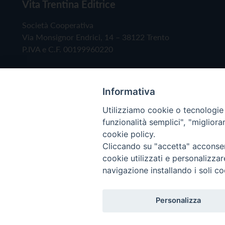
Vita Trentina Editrice
Società Cooperativa
Via Monsignor Endrici, 14 – 38122 Trento
P.IVA e C.F. 00199960220
Informativa
Utilizziamo cookie o tecnologie s
funzionalità semplici", "miglior
cookie policy.
Cliccando su "accetta" acconsent
Copyright © 2019 - Tutti i diritti riservati - Vita
cookie utilizzati e personalizza
navigazione installando i soli co
Privacy Policy
Personalizza