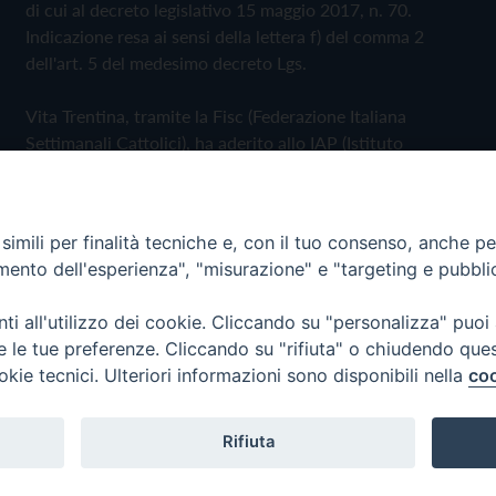
di cui al decreto legislativo 15 maggio 2017, n. 70.
Indicazione resa ai sensi della lettera f) del comma 2
dell'art. 5 del medesimo decreto Lgs.
Vita Trentina, tramite la Fisc (Federazione Italiana
Settimanali Cattolici), ha aderito allo IAP (Istituto
dell'Autodisciplina Pubblicitaria) accettando il Codice di
Autodisciplina della Comunicazione Commerciale
imili per finalità tecniche e, con il tuo consenso, anche per 
Privacy Policy
Cookie Policy
amento dell'esperienza", "misurazione" e "targeting e pubbli
i all'utilizzo dei cookie. Cliccando su "personalizza" puoi
 Trentina Editrice
re le tue preferenze. Cliccando su "rifiuta" o chiudendo que
okie tecnici. Ulteriori informazioni sono disponibili nella
coo
Rifiuta