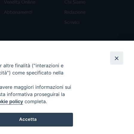
Vendita Online
Chi Siamo
Abbonamenti
Redazione
Scrivici
altre finalità ("interazioni e
cità") come specificato nella
 avere maggiori informazioni sui
sta informativa proseguirai la
kie policy
completa.
Torna all'inizio
Accetta