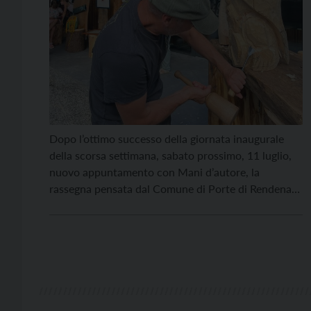
Dopo l’ottimo successo della giornata inaugurale
della scorsa settimana, sabato prossimo, 11 luglio,
nuovo appuntamento con Mani d’autore, la
rassegna pensata dal Comune di Porte di Rendena
in collaborazione con gli artisti e gli artigiani del
territorio. Stavolta saranno le merlettaie a
raccontare la propria arte portatrice di tradizione,
creatività e talento locale. L’appuntamento è al […]