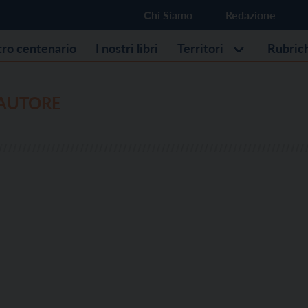
Chi Siamo
Redazione
stro centenario
I nostri libri
Territori
Rubric
’AUTORE