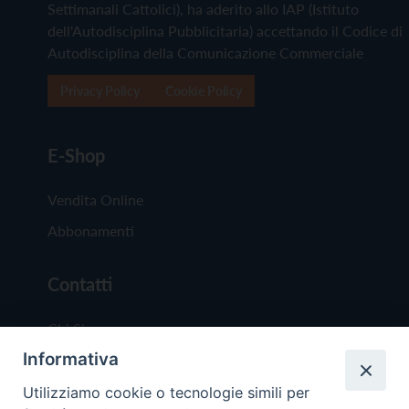
Settimanali Cattolici), ha aderito allo IAP (Istituto
dell'Autodisciplina Pubblicitaria) accettando il Codice di
Autodisciplina della Comunicazione Commerciale
Privacy Policy
Cookie Policy
E-Shop
Vendita Online
Abbonamenti
Contatti
Chi Siamo
Informativa
Redazione
Scrivici
Utilizziamo cookie o tecnologie simili per