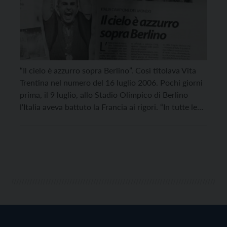
“Il cielo è azzurro sopra Berlino”. Così titolava Vita
Trentina nel numero del 16 luglio 2006. Pochi giorni
prima, il 9 luglio, allo Stadio Olimpico di Berlino
l‘Italia aveva battuto la Francia ai rigori. “In tutte le
piazze italiane, compresa Piazza Venezia a Trento,
storico punto di riferimento per i caroselli sportivi,
ma mai esageratamente […]