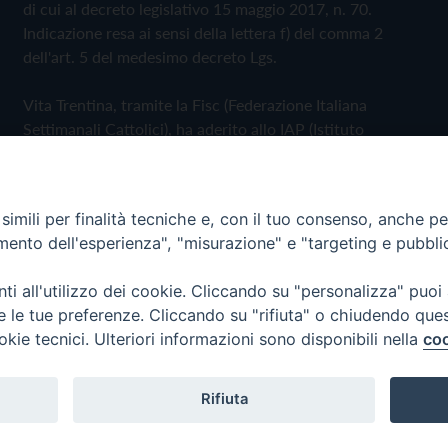
di cui al decreto legislativo 15 maggio 2017, n. 70.
Indicazione resa ai sensi della lettera f) del comma 2
dell'art. 5 del medesimo decreto Lgs.
Vita Trentina, tramite la Fisc (Federazione Italiana
Settimanali Cattolici), ha aderito allo IAP (Istituto
dell'Autodisciplina Pubblicitaria) accettando il Codice di
Autodisciplina della Comunicazione Commerciale
imili per finalità tecniche e, con il tuo consenso, anche per 
Privacy Policy
Cookie Policy
amento dell'esperienza", "misurazione" e "targeting e pubbli
i all'utilizzo dei cookie. Cliccando su "personalizza" puoi
 Trentina Editrice
re le tue preferenze. Cliccando su "rifiuta" o chiudendo que
okie tecnici. Ulteriori informazioni sono disponibili nella
coo
Rifiuta