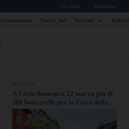
Chi Siamo
Redazione
stro centenario
I nostri libri
Territori
Rubric
A
ROTALIANA
A Lavis domenica 22 marzo più di
300 bancarelle per la Fiera della
Lazzera