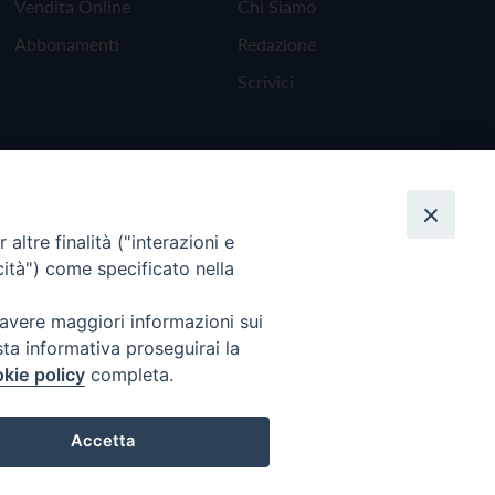
Vendita Online
Chi Siamo
Abbonamenti
Redazione
Scrivici
altre finalità ("interazioni e
cità") come specificato nella
 avere maggiori informazioni sui
sta informativa proseguirai la
kie policy
completa.
Torna all'inizio
Accetta