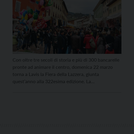
Con oltre tre secoli di storia e più di 300 bancarelle
pronte ad animare il centro, domenica 22 marzo
torna a Lavis la Fiera della Lazzera, giunta
quest’anno alla 322esima edizione. La
manifestazione si conferma come la seconda fiera
più importante del Trentino (dopo San Giuseppe),
per dimensioni e tradizione, capace ogni anno di
richiamare […]