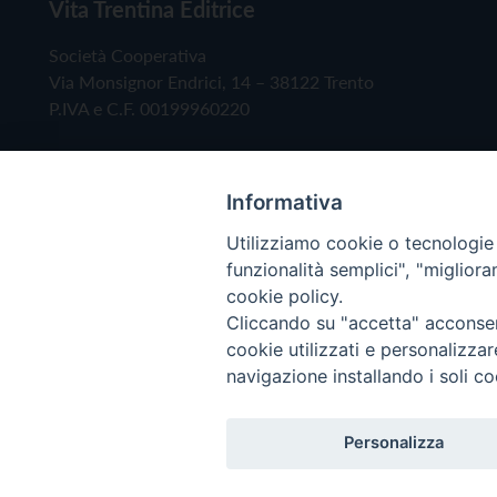
Vita Trentina Editrice
Società Cooperativa
Via Monsignor Endrici, 14 – 38122 Trento
P.IVA e C.F. 00199960220
Informativa
Utilizziamo cookie o tecnologie s
funzionalità semplici", "miglior
cookie policy.
Cliccando su "accetta" acconsent
Copyright © 2019 - Tutti i diritti riservati - Vita
cookie utilizzati e personalizza
navigazione installando i soli co
Privacy Policy
Personalizza