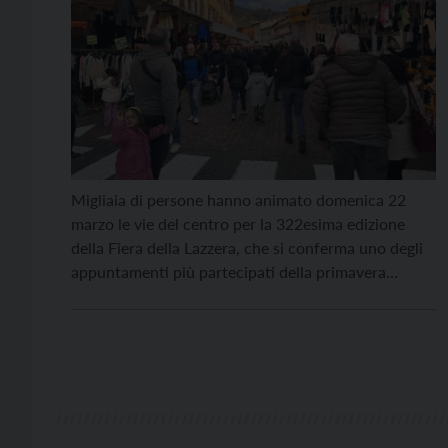
Migliaia di persone hanno animato domenica 22
marzo le vie del centro per la 322esima edizione
della Fiera della Lazzera, che si conferma uno degli
appuntamenti più partecipati della primavera
trentina. Complice anche il meteo favorevole, che
ha accompagnato l’intera giornata senza pioggia, la
manifestazione ha richiamato visitatori da tutta la
regione. Oltre 300 bancarelle […]