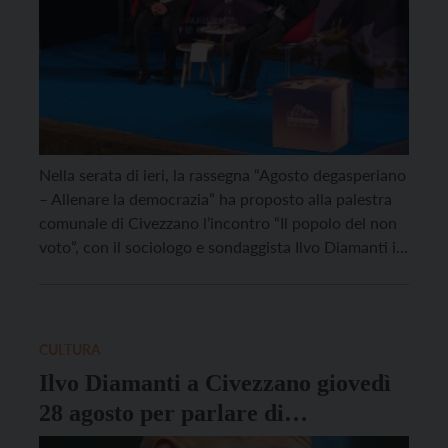
Nella serata di ieri, la rassegna “Agosto degasperiano
– Allenare la democrazia” ha proposto alla palestra
comunale di Civezzano l’incontro “Il popolo del non
voto”, con il sociologo e sondaggista Ilvo Diamanti in
dialogo con Giacomo Bottos, direttore di Pandora
Rivista. L’iniziativa, realizzata dalla Fondazione
Trentina Alcide De Gasperi in collaborazione con
Pandora Rivista e […]
CULTURA
Ilvo Diamanti a Civezzano giovedì
28 agosto per parlare di
astensionismo