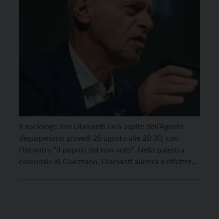
Il sociologo Ilvo Diamanti sarà ospite dell’Agosto
degasperiano giovedì 28 agosto alle 20.30, con
l’incontro “Il popolo del non voto”. Nella palestra
comunale di Civezzano, Diamanti aiuterà a riflettere
sulle motivazioni (e soluzioni) del crescente
astensionismo politico, in dialogo con Giacomo
Bottos, direttore di Pandora Rivista. L’evento è in
collaborazione con Pandora Rivista e Federazione