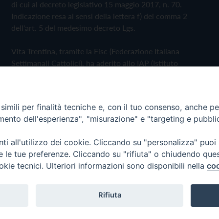
di cui al decreto legislativo 15 maggio 2017, n. 70.
Indicazione resa ai sensi della lettera f) del comma 2
dell'art. 5 del medesimo decreto Lgs.
Vita Trentina, tramite la Fisc (Federazione Italiana
Settimanali Cattolici), ha aderito allo IAP (Istituto
dell'Autodisciplina Pubblicitaria) accettando il Codice di
Autodisciplina della Comunicazione Commerciale
imili per finalità tecniche e, con il tuo consenso, anche per 
Privacy Policy
Cookie Policy
amento dell'esperienza", "misurazione" e "targeting e pubbli
i all'utilizzo dei cookie. Cliccando su "personalizza" puoi
 Trentina Editrice
re le tue preferenze. Cliccando su "rifiuta" o chiudendo que
okie tecnici. Ulteriori informazioni sono disponibili nella
coo
Rifiuta