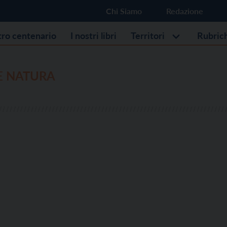
Chi Siamo
Redazione
stro centenario
I nostri libri
Territori
Rubric
E NATURA