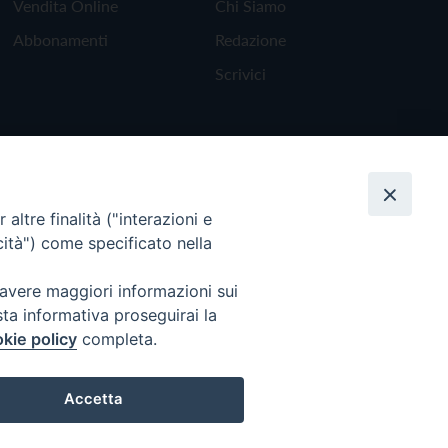
Vendita Online
Chi Siamo
Abbonamenti
Redazione
Scrivici
altre finalità ("interazioni e
cità") come specificato nella
 avere maggiori informazioni sui
sta informativa proseguirai la
kie policy
completa.
Torna all'inizio
Accetta