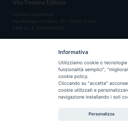
Vita Trentina Editrice
Società Cooperativa
Via Monsignor Endrici, 14 – 38122 Trento
P.IVA e C.F. 00199960220
Informativa
Utilizziamo cookie o tecnologie s
funzionalità semplici", "miglior
cookie policy.
Cliccando su "accetta" acconsent
Copyright © 2019 - Tutti i diritti riservati - Vita
cookie utilizzati e personalizza
navigazione installando i soli co
Privacy Policy
Personalizza