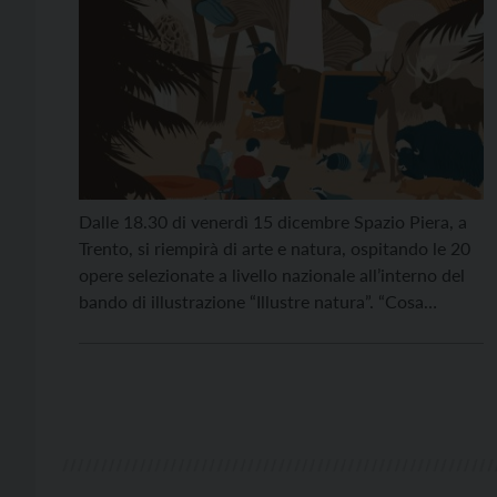
Dalle 18.30 di venerdì 15 dicembre Spazio Piera, a
Trento, si riempirà di arte e natura, ospitando le 20
opere selezionate a livello nazionale all’interno del
bando di illustrazione “Illustre natura”. “Cosa
direbbero gli alberi se potessero parlare? E quelle
rocce o quelle plastiche sulla spiaggia cosa ci
possono raccontare?”. Anche da queste domande ha
[…]