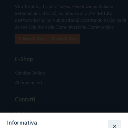
Vita Trentina, tramite la Fisc (Federazione Italiana
Settimanali Cattolici), ha aderito allo IAP (Istituto
dell'Autodisciplina Pubblicitaria) accettando il Codice di
Autodisciplina della Comunicazione Commerciale
Privacy Policy
Cookie Policy
E-Shop
Vendita Online
Abbonamenti
Contatti
Chi Siamo
Informativa
Redazione