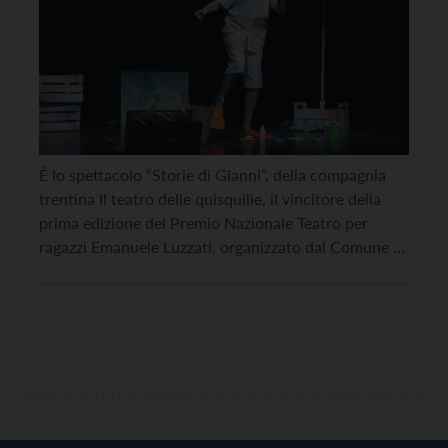
È lo spettacolo “Storie di Gianni”, della compagnia
trentina Il teatro delle quisquilie, il vincitore della
prima edizione del Premio Nazionale Teatro per
ragazzi Emanuele Luzzati, organizzato dal Comune di
Santa Margherita Ligure (Genova) con il patrocinio di
UNICEF e Regione Liguria, con l’intento di rilanciare
le idee pedagogiche di Luzzati, grande scenografo,
animatore e […]