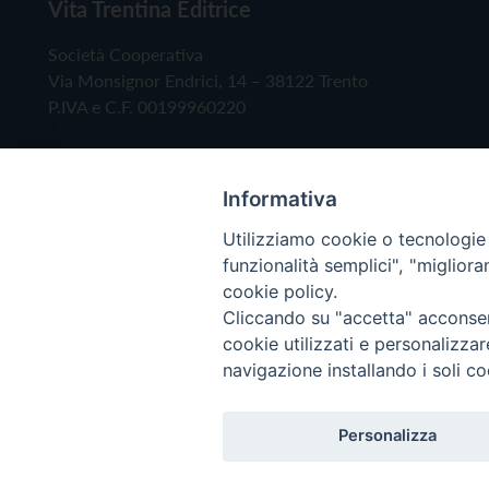
Vita Trentina Editrice
Società Cooperativa
Via Monsignor Endrici, 14 – 38122 Trento
P.IVA e C.F. 00199960220
Informativa
Utilizziamo cookie o tecnologie s
funzionalità semplici", "miglior
cookie policy.
Cliccando su "accetta" acconsent
Copyright © 2019 - Tutti i diritti riservati - Vita
cookie utilizzati e personalizza
navigazione installando i soli co
Privacy Policy
Personalizza