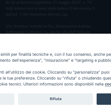
di cui al decreto legislativo 15 maggio 2017, n. 70.
Indicazione resa ai sensi della lettera f) del comma 2
dell'art. 5 del medesimo decreto Lgs.
Vita Trentina, tramite la Fisc (Federazione Italiana
Settimanali Cattolici), ha aderito allo IAP (Istituto
dell'Autodisciplina Pubblicitaria) accettando il Codice di
Autodisciplina della Comunicazione Commerciale
imili per finalità tecniche e, con il tuo consenso, anche per 
Privacy Policy
Cookie Policy
amento dell'esperienza", "misurazione" e "targeting e pubbli
i all'utilizzo dei cookie. Cliccando su "personalizza" puoi
 Trentina Editrice
re le tue preferenze. Cliccando su "rifiuta" o chiudendo que
okie tecnici. Ulteriori informazioni sono disponibili nella
coo
Rifiuta