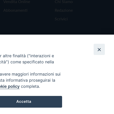
Vendita Online
Chi Siamo
Abbonamenti
Redazione
Scrivici
altre finalità ("interazioni e
cità") come specificato nella
 avere maggiori informazioni sui
sta informativa proseguirai la
kie policy
completa.
Torna all'inizio
Accetta