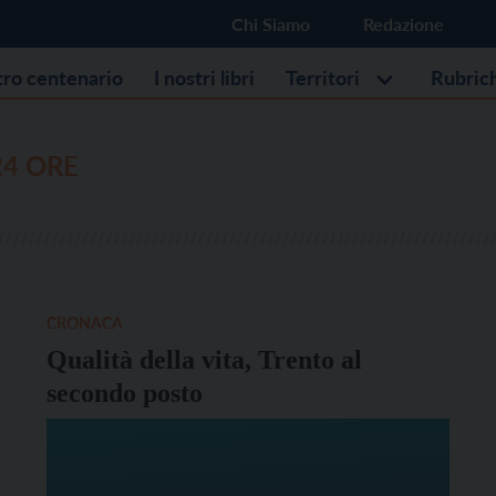
Chi Siamo
Redazione
stro centenario
I nostri libri
Territori
Rubric
24 ORE
CRONACA
Qualità della vita, Trento al
secondo posto