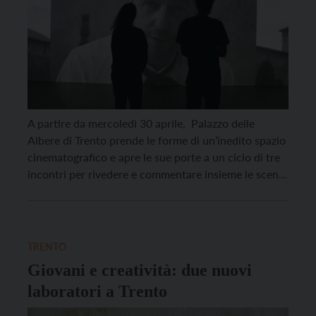
A partire da mercoledì 30 aprile, Palazzo delle
Albere di Trento prende le forme di un’inedito spazio
cinematografico e apre le sue porte a un ciclo di tre
incontri per rivedere e commentare insieme le scene
di film celebri e meno noti, in un dialogo tra la
competenza e la sensibilità filosofica e quella cinefila.
Un confronto aperto […]
TRENTO
Giovani e creatività: due nuovi
laboratori a Trento