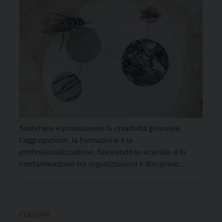
Sostenere e promuovere la creatività giovanile,
l’aggregazione, la formazione e la
professionalizzazione, favorendo lo scambio e la
contaminazione tra organizzazioni e discipline:
questi gli obiettivi dei due progetti che, grazie al
bando per il sostegno di laboratori creativi per i
giovani del Comune di Trento, prenderanno il via nei
prossimi mesi. Il primo, proposto dall’Associazione
CULTURA