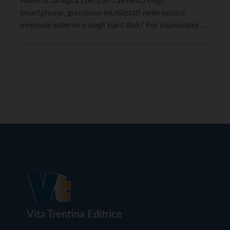
smartphone, giacciono inutilizzati nelle nostre
memorie esterne e negli hard disk? Per rispondere al
quesito e per tanti altri spunti sulla rielaborazione
creativa dei nostri filmati vi rimandiamo al seminario
dal titolo “Nuove visioni di vecchi sguardi“, […]
Vita Trentina Editrice