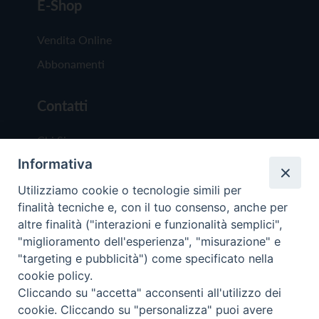
E-Shop
Vendita Online
Abbonamenti
Contatti
Chi Siamo
Informativa
Redazione
Scrivici
Utilizziamo cookie o tecnologie simili per
finalità tecniche e, con il tuo consenso, anche per
altre finalità ("interazioni e funzionalità semplici",
"miglioramento dell'esperienza", "misurazione" e
"targeting e pubblicità") come specificato nella
cookie policy.
Copyright © 2019 - Tutti i diritti riservati - Vit
Cliccando su "accetta" acconsenti all'utilizzo dei
Trentina Editrice
cookie. Cliccando su "personalizza" puoi avere