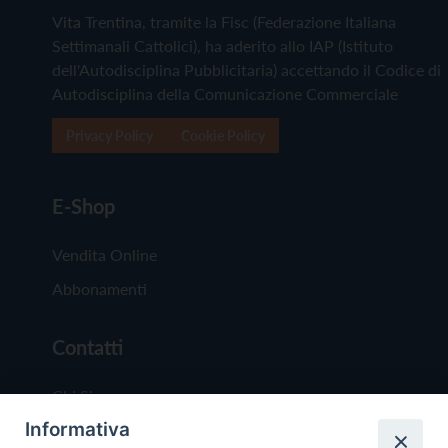
Vita Trentina, tramite la Fisc (Federazione Italiana
Settimanali Cattolici), ha aderito allo IAP (Istituto
dell'Autodisciplina Pubblicitaria) accettando il Codice di
Autodisciplina della Comunicazione Commerciale
Privacy Policy
Cookie Policy
E-Shop
Vendita Online
Abbonamenti
Contatti
Chi Siamo
Informativa
Redazione