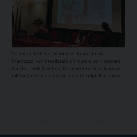
Sul muro del liceo Da Vinci di Trento, in via
Madruzzo, verrà realizzato un murale per ricordare
Fausto Tinelli (trentino d’origine) e Lorenzo Iannucci,
militanti di sinistra uccisi con otto colpi di pistola a
Milano il 18 marzo 1978, negli anni di piombo. Il
termine per iscriversi al contest per realizzare il
murale è stato […]