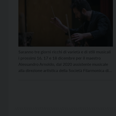
Saranno tre giorni ricchi di varietà e di stili musicali
i prossimi 16, 17 e 18 dicembre per il maestro
Alessandro Arnoldo, dal 2020 assistente musicale
alla direzione artistica della Società Filarmonica di
Trento. Il primo appuntamento pre-natalizio sarà a
Bolzano il 16 dicembre alle 18. Nell’auditorium di
Eurac, Arnoldo dirigerà il coro laboratorio “The […]