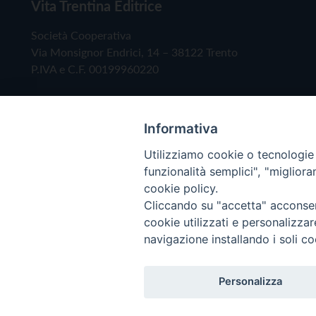
Vita Trentina Editrice
Società Cooperativa
Via Monsignor Endrici, 14 – 38122 Trento
P.IVA e C.F. 00199960220
Informativa
Utilizziamo cookie o tecnologie s
funzionalità semplici", "miglior
cookie policy.
Cliccando su "accetta" acconsent
Copyright © 2019 - Tutti i diritti riservati - Vita
cookie utilizzati e personalizza
navigazione installando i soli co
Privacy Policy
Personalizza