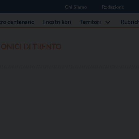
Chi Siamo
Redazione
stro centenario
I nostri libri
Territori
Rubric
MONICI DI TRENTO