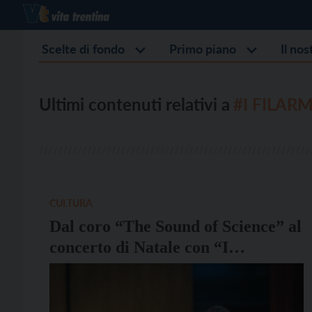
Scelte di fondo
Primo piano
Il no
Ultimi contenuti relativi a
#I FILAR
CULTURA
Dal coro “The Sound of Science” al
concerto di Natale con “I
Filarmonici”: ecco gli
appuntamenti seguiti dal maestro
Arnoldo