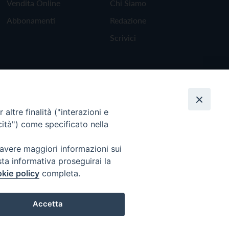
Vendita Online
Chi Siamo
Abbonamenti
Redazione
Scrivici
altre finalità ("interazioni e
cità") come specificato nella
 avere maggiori informazioni sui
sta informativa proseguirai la
kie policy
completa.
Torna all'inizio
Accetta