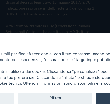
di cui al decreto legislativo 15 maggio 2017, n. 70.
Indicazione resa ai sensi della lettera f) del comma 2
dell'art. 5 del medesimo decreto Lgs.
Vita Trentina, tramite la Fisc (Federazione Italiana
Settimanali Cattolici), ha aderito allo IAP (Istituto
dell'Autodisciplina Pubblicitaria) accettando il Codice di
Autodisciplina della Comunicazione Commerciale
imili per finalità tecniche e, con il tuo consenso, anche per 
Privacy Policy
Cookie Policy
amento dell'esperienza", "misurazione" e "targeting e pubbli
i all'utilizzo dei cookie. Cliccando su "personalizza" puoi
 Trentina Editrice
re le tue preferenze. Cliccando su "rifiuta" o chiudendo que
okie tecnici. Ulteriori informazioni sono disponibili nella
coo
Rifiuta