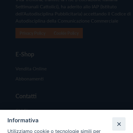
Settimanali Cattolici), ha aderito allo IAP (Istituto
dell'Autodisciplina Pubblicitaria) accettando il Codice di
Autodisciplina della Comunicazione Commerciale
Privacy Policy
Cookie Policy
E-Shop
Vendita Online
Abbonamenti
Contatti
Chi Siamo
Informativa
Redazione
Scrivici
Utilizziamo cookie o tecnologie simili per