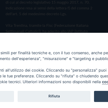
di cui al decreto legislativo 15 maggio 2017, n. 70.
Indicazione resa ai sensi della lettera f) del comma 2
dell'art. 5 del medesimo decreto Lgs.
Vita Trentina, tramite la Fisc (Federazione Italiana
Settimanali Cattolici), ha aderito allo IAP (Istituto
dell'Autodisciplina Pubblicitaria) accettando il Codice di
Autodisciplina della Comunicazione Commerciale
imili per finalità tecniche e, con il tuo consenso, anche per 
Privacy Policy
Cookie Policy
amento dell'esperienza", "misurazione" e "targeting e pubbli
i all'utilizzo dei cookie. Cliccando su "personalizza" puoi
 Trentina Editrice
re le tue preferenze. Cliccando su "rifiuta" o chiudendo que
okie tecnici. Ulteriori informazioni sono disponibili nella
coo
Rifiuta