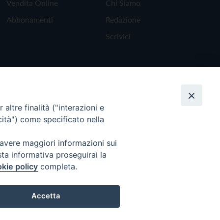
Vendita Online
Chi Siamo
Abbonamenti
Redazione
Scrivici
altre finalità ("interazioni e
cità") come specificato nella
 avere maggiori informazioni sui
sta informativa proseguirai la
kie policy
completa.
Torna all'inizio
Accetta