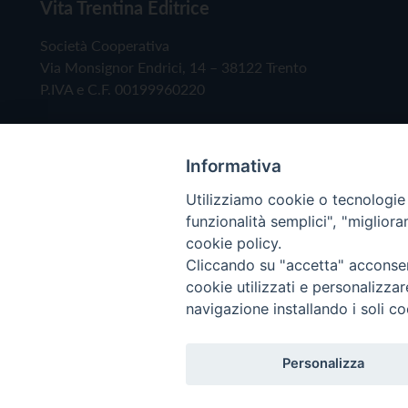
Vita Trentina Editrice
Società Cooperativa
Via Monsignor Endrici, 14 – 38122 Trento
P.IVA e C.F. 00199960220
Informativa
Utilizziamo cookie o tecnologie s
funzionalità semplici", "miglior
cookie policy.
Cliccando su "accetta" acconsent
Copyright © 2019 - Tutti i diritti riservati - Vita
cookie utilizzati e personalizza
navigazione installando i soli co
Privacy Policy
Personalizza