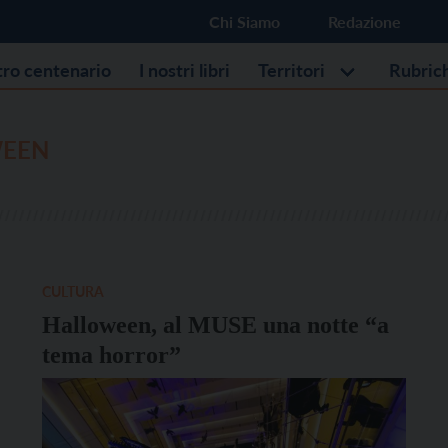
Chi Siamo
Redazione
stro centenario
I nostri libri
Territori
Rubric
WEEN
CULTURA
Halloween, al MUSE una notte “a
tema horror”