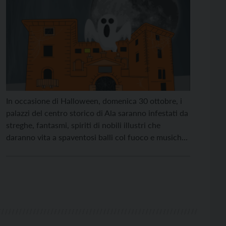
In occasione di Halloween, domenica 30 ottobre, i
palazzi del centro storico di Ala saranno infestati da
streghe, fantasmi, spiriti di nobili illustri che
daranno vita a spaventosi balli col fuoco e musiche
terrificanti. Sono questi gli ingredienti che ha
preparato la Compagnia della Stella, che condurrà
le visite animate per famiglie, dalle 14 alle […]