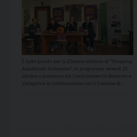
È tutto pronto per la 22esima edizione di “Shopping
Aspettando Halloween”, in programma venerdì 31
ottobre e promosso dal Confcommercio Rovereto e
Vallagarina in collaborazione con il Comune di
Rovereto e l’Apt Rovereto Vallagarina e Monte
Baldo, la Cassa Rurale AltoGarda Rovereto e
numerose realtà del territorio, a cominciare dai
Distretti di Rigenera Rovereto. Gli […]