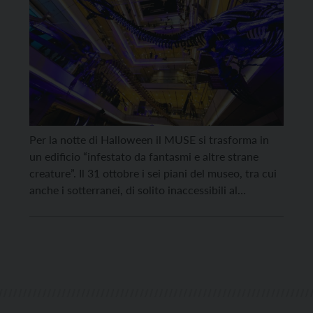
Per la notte di Halloween il MUSE si trasforma in
un edificio “infestato da fantasmi e altre strane
creature”. Il 31 ottobre i sei piani del museo, tra cui
anche i sotterranei, di solito inaccessibili al
pubblico, si animeranno dalle 20 alle 9 di mattina
con attività “a tema horror” per la “MUSE All
nighter”. […]